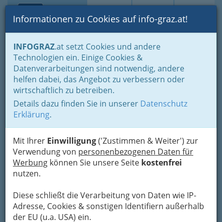
Toggle navi
Suche
Login
Menü
Informationen zu Cookies auf info-graz.at!
Home
Branchen
Freizeit & Sport
Frau von heute
INFOGRAZ
.at setzt Cookies und andere
Fashion & Beauty
Schmuck: Juwelier - Juwelierin
Technologien ein. Einige Cookies &
Datenverarbeitungen sind notwendig, andere
Nav
Juweliere und Juwelierinnen
helfen dabei, das Angebot zu verbessern oder
wirtschaftlich zu betreiben.
für ihren Schmuck
Details dazu finden Sie in unserer
Datenschutz
Erklärung
.
Mit Ihrer
Einwilligung
('Zustimmen & Weiter') zur
Verwendung von
personenbezogenen Daten für
Werbung
können Sie unsere Seite
kostenfrei
Ob die
nutzen.
Diese schließt die Verarbeitung von Daten wie IP-
Adresse, Cookies & sonstigen Identifiern außerhalb
der EU (u.a. USA) ein.