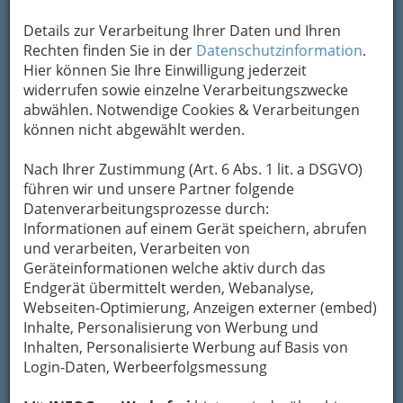
Diamanten die besten Freunde der Frau
sind,
Details zur Verarbeitung Ihrer Daten und Ihren
wie Marilyn Monroe den Männern suggerierte,
Rechten finden Sie in der
Datenschutzinformation
.
wissen wir auch nicht. Gewiss gehören sie zu
Hier können Sie Ihre Einwilligung jederzeit
den kostbarsten, schönsten und
widerrufen sowie einzelne Verarbeitungszwecke
unvergänglichsten. Mit Edelstein und feinem
abwählen. Notwendige Cookies & Verarbeitungen
Geschmeid verwöhnen
Juweliere und
können nicht abgewählt werden.
Goldschmiede
bzw.
Juwelierinnen und
Goldschmiedinnen
die Weiblichkeit und
Nach Ihrer Zustimmung (Art. 6 Abs. 1 lit. a DSGVO)
umgeben sie mit Glanz.
führen wir und unsere Partner folgende
Viele Schmuckstücke kann man durch eine
Datenverarbeitungsprozesse durch:
schöne Gravur
persönlicher
Informationen auf einem Gerät speichern, abrufen
gestalten.
Gutscheine und Rabattcodes für
und verarbeiten, Verarbeiten von
Uhren und Schmuck
gibt es natürlich
Geräteinformationen welche aktiv durch das
auch auf
INFOGRAZ
.
at!
Endgerät übermittelt werden, Webanalyse,
Webseiten-Optimierung, Anzeigen externer (embed)
Inhalte, Personalisierung von Werbung und
Bezirksauswahl
Inhalten, Personalisierte Werbung auf Basis von
Alle Bezirke
Login-Daten, Werbeerfolgsmessung