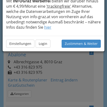
1
Mit
INFOGraz Werbefrei
bieten wir darüber hinaus
Ögussa Österreichische Gold- und
um € 4,99/Monat eine
'trackingfreie'
Alternative,
Silber-Scheideanstalt Ges.m.b.H.
welche die Datenverarbeitungen im Zuge Ihrer
Hans-Sachs-Gasse 12, 8010 Graz
Nutzung von info-graz.at von vornherein auf das
+43 316 824 330 - 0
unbedingt notwendige Ausmaß beschränkt – nähere
Infos dazu finden Sie
hier
Karte & Routenplaner
Eintrag ändern
Kategorien
Einstellungen
Login
Zustimmen & Weiter
2
Abalone
Albrechtgasse 4, 8010 Graz
+43 316 823 975
+43 316 823 975
Karte & Routenplaner
Eintrag ändern
GrazGutschein
Kategorien