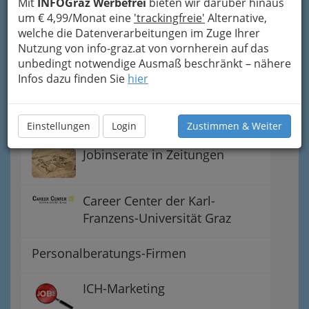
Mit
INFOGraz Werbefrei
bieten wir darüber hinaus
Studierende
um € 4,99/Monat eine
'trackingfreie'
Alternative,
welche die Datenverarbeitungen im Zuge Ihrer
Nutzung von info-graz.at von vornherein auf das
Aus- u. Weiterbildung
unbedingt notwendige Ausmaß beschränkt – nähere
Infos dazu finden Sie
hier
Unternehmensberatung
Jobangebote von Firmen
Einstellungen
Login
Zustimmen & Weiter
Jobinserate in Zeitungen
Career Center der Karl-
Franzens-Universität Graz
Personalberatungs-Firmen
ICH-Marketing