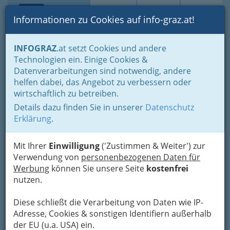
Toggle navi
Suche
Login
Menü
Informationen zu Cookies auf info-graz.at!
Home
Branchen
Jobs & Karriere Steiermark
INFOGRAZ
.at setzt Cookies und andere
Technologien ein. Einige Cookies &
Die virtuelle Karrieremesse
Nav
Datenverarbeitungen sind notwendig, andere
helfen dabei, das Angebot zu verbessern oder
wirtschaftlich zu betreiben.
Details dazu finden Sie in unserer
Datenschutz
Erklärung
.
Mit Ihrer
Einwilligung
('Zustimmen & Weiter') zur
Verwendung von
personenbezogenen Daten für
Werbung
können Sie unsere Seite
kostenfrei
nutzen.
Diese schließt die Verarbeitung von Daten wie IP-
Adresse, Cookies & sonstigen Identifiern außerhalb
der EU (u.a. USA) ein.