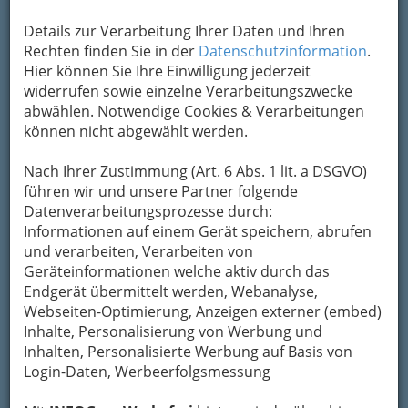
Details zur Verarbeitung Ihrer Daten und Ihren
Rechten finden Sie in der
Datenschutzinformation
.
Hier können Sie Ihre Einwilligung jederzeit
widerrufen sowie einzelne Verarbeitungszwecke
abwählen. Notwendige Cookies & Verarbeitungen
können nicht abgewählt werden.
Navigation
Nach Ihrer Zustimmung (Art. 6 Abs. 1 lit. a DSGVO)
führen wir und unsere Partner folgende
Datenverarbeitungsprozesse durch:
Jobbörse: Jobs in Graz und
Informationen auf einem Gerät speichern, abrufen
Umgebung, Arbeit in der
und verarbeiten, Verarbeiten von
Steiermark
Geräteinformationen welche aktiv durch das
Endgerät übermittelt werden, Webanalyse,
Personaldienstleister
Webseiten-Optimierung, Anzeigen externer (embed)
Inhalte, Personalisierung von Werbung und
Arbeitskräfteüberlasser
Inhalten, Personalisierte Werbung auf Basis von
Arbeitskräftevermittler
Login-Daten, Werbeerfolgsmessung
Studentenjobs - Jobs für