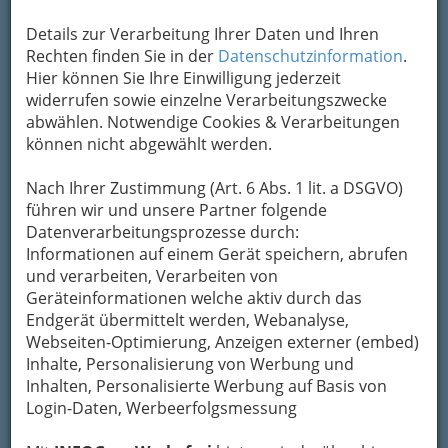
Details zur Verarbeitung Ihrer Daten und Ihren
Rechten finden Sie in der
Datenschutzinformation
.
Hier können Sie Ihre Einwilligung jederzeit
widerrufen sowie einzelne Verarbeitungszwecke
abwählen. Notwendige Cookies & Verarbeitungen
können nicht abgewählt werden.
Doch wie kann man dieses
Selbstvertrauen
Nach Ihrer Zustimmung (Art. 6 Abs. 1 lit. a DSGVO)
aufbauen und stärken
? Die gute Nachricht ist:
führen wir und unsere Partner folgende
Selbstvertrauen ist keine angeborene
Datenverarbeitungsprozesse durch:
Eigenschaft, sondern kann durch gezielte
Informationen auf einem Gerät speichern, abrufen
Maßnahmen und Strategien entwickelt werden.
und verarbeiten, Verarbeiten von
In diesem Ratgeber erhalten Sie praktische
Geräteinformationen welche aktiv durch das
Tipps zur Berufsvorbereitung
, die Ihnen dabei
Endgerät übermittelt werden, Webanalyse,
helfen, mit einem gestärkten Selbstvertrauen ins
Webseiten-Optimierung, Anzeigen externer (embed)
Berufsleben zu starten.
Inhalte, Personalisierung von Werbung und
Inhalten, Personalisierte Werbung auf Basis von
Dabei werden wir verschiedene Aspekte
Login-Daten, Werbeerfolgsmessung
beleuchten, von der Selbstkenntnis über das
Setzen von Zielen bis hin zur Bedeutung sozialer