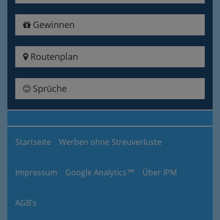
Gewinnen
Routenplan
Sprüche
Startseite
Werben ohne Streuverluste
Impressum
Google Analytics™
Über IPM
AGB's