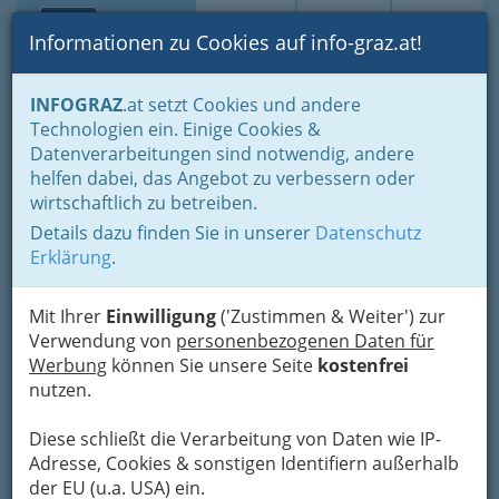
Toggle navi
Suche
Login
Menü
Informationen zu Cookies auf info-graz.at!
Home
Branchen
Jobs & Karriere Steiermark
INFOGRAZ
.at setzt Cookies und andere
Technologien ein. Einige Cookies &
Datenverarbeitungen sind notwendig, andere
Mit Selbstvertrauen ins
helfen dabei, das Angebot zu verbessern oder
Berufsleben starten: Tipps
wirtschaftlich zu betreiben.
zur Berufsvorbereitung
Details dazu finden Sie in unserer
Datenschutz
Erklärung
.
Der
Start ins Berufsleben
ist für viele ein
aufregender, aber auch herausfordernder
Mit Ihrer
Einwilligung
('Zustimmen & Weiter') zur
Schritt. Neben der fachlichen Qualifikation spielt
Verwendung von
personenbezogenen Daten für
auch das Selbstvertrauen eine entscheidende
Werbung
können Sie unsere Seite
kostenfrei
Rolle, um
erfolgreich in die Karriere
zu starten.
nutzen.
Diese schließt die Verarbeitung von Daten wie IP-
Adresse, Cookies & sonstigen Identifiern außerhalb
der EU (u.a. USA) ein.