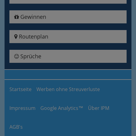
Gewinnen
Routenplan
Sprüche
Startseite
Werben ohne Streuverluste
Impressum
Google Analytics™
Über IPM
AGB's