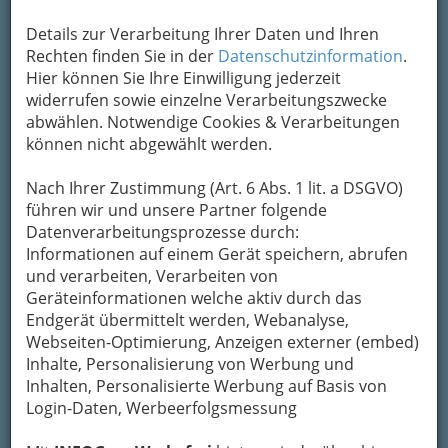
Details zur Verarbeitung Ihrer Daten und Ihren
Adresse mit Google Maps anschauen
Rechten finden Sie in der
Datenschutzinformation
.
Hier können Sie Ihre Einwilligung jederzeit
widerrufen sowie einzelne Verarbeitungszwecke
Kontaktaufnahme
abwählen. Notwendige Cookies & Verarbeitungen
können nicht abgewählt werden.
Um die Info-Graz Firmen
vor Spam-Mails zu
bewahren
, verwenden wir an dieser Stelle zur
Nach Ihrer Zustimmung (Art. 6 Abs. 1 lit. a DSGVO)
Übermittlung Ihrer Nachricht ein sicheres
führen wir und unsere Partner folgende
Formular. Ihre Nachricht wird nach dem
Datenverarbeitungsprozesse durch:
Absenden umgehend per Mail an das
Informationen auf einem Gerät speichern, abrufen
Unternehmen Der Jahrhundertmaler Emanuel
und verarbeiten, Verarbeiten von
Viktor Steiner - Vergolder & Staffierer
Geräteinformationen welche aktiv durch das
weitergeleitet.
Endgerät übermittelt werden, Webanalyse,
Mein Name
Webseiten-Optimierung, Anzeigen externer (embed)
Inhalte, Personalisierung von Werbung und
Inhalten, Personalisierte Werbung auf Basis von
Login-Daten, Werbeerfolgsmessung
Meine Email Adresse