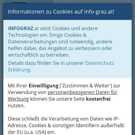
Toggle navi
Suche
Login
Menü
Informationen zu Cookies auf info-graz.at!
Home
Branchen
Gewerbe, Handwerk, Banken
INFOGRAZ
.at setzt Cookies und andere
Transport - Verkehr
Güterbeförderungs-Gewerbe
Technologien ein. Einige Cookies &
Kleintransportgewerbe - mit beschränkter KFZ-Anzahl
Datenverarbeitungen sind notwendig, andere
Der Jahrhundertmaler
Nav
helfen dabei, das Angebot zu verbessern oder
wirtschaftlich zu betreiben.
Emanuel Viktor Steiner -
Details dazu finden Sie in unserer
Datenschutz
Vergolder & Staffierer
Erklärung
.
Marschallgasse 36, 8020 Graz
+43 316 711 578
Mit Ihrer
Einwilligung
('Zustimmen & Weiter') zur
+43 316 711 908
Verwendung von
personenbezogenen Daten für
+43 664 3380 404
Werbung
können Sie unsere Seite
kostenfrei
nutzen.
Diese schließt die Verarbeitung von Daten wie IP-
Adresse, Cookies & sonstigen Identifiern außerhalb
Karte
der EU (u.a. USA) ein.