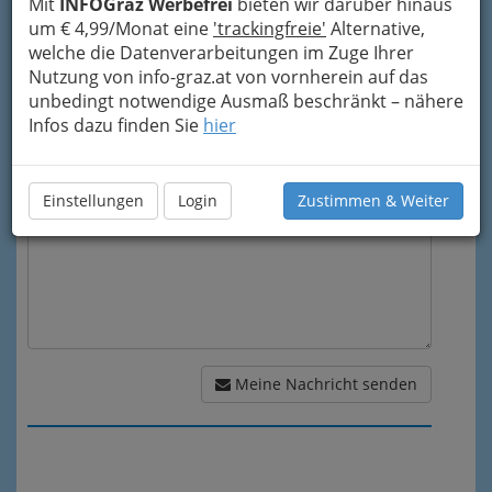
Mit
INFOGraz Werbefrei
bieten wir darüber hinaus
um € 4,99/Monat eine
'trackingfreie'
Alternative,
Mein Betreff
welche die Datenverarbeitungen im Zuge Ihrer
Nutzung von info-graz.at von vornherein auf das
unbedingt notwendige Ausmaß beschränkt – nähere
Meine Nachricht
Infos dazu finden Sie
hier
Einstellungen
Login
Zustimmen & Weiter
Meine Nachricht senden