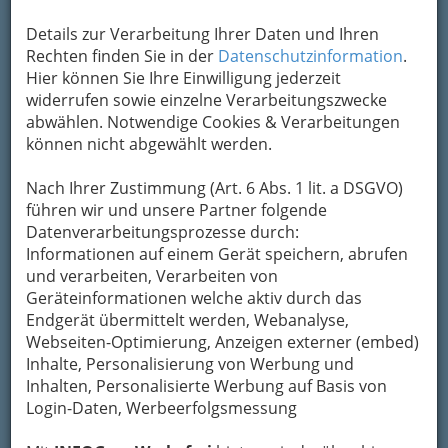
I. Anerkennung im Ausland
Details zur Verarbeitung Ihrer Daten und Ihren
Das Bundesministerium für Verkehr, Innovation
Rechten finden Sie in der
Datenschutzinformation
.
und Technologie hat im Wege des
Hier können Sie Ihre Einwilligung jederzeit
Bundesministeriums für auswärtige
widerrufen sowie einzelne Verarbeitungszwecke
Angelegenheiten Erkundigungen eingeholt, in
abwählen. Notwendige Cookies & Verarbeitungen
welchen EU-Ländern, EWR-Staaten und anderen
können nicht abgewählt werden.
Nachbarstaaten Österreichs
Nach Ihrer Zustimmung (Art. 6 Abs. 1 lit. a DSGVO)
die Berechtigung mit
führen wir und unsere Partner folgende
einer
Datenverarbeitungsprozesse durch:
Lenkberechtigung für
Informationen auf einem Gerät speichern, abrufen
die Klasse B
und verarbeiten, Verarbeiten von
Krafträder mit einem
Geräteinformationen welche aktiv durch das
Hubraum von nicht
Endgerät übermittelt werden, Webanalyse,
mehr als 125 ccm und nicht mehr als 11 kW
Webseiten-Optimierung, Anzeigen externer (embed)
(Leichtkrafträder) lenken zu dürfen,
Inhalte, Personalisierung von Werbung und
die Lenkberechtigung für die Klasse F sowie
Inhalten, Personalisierte Werbung auf Basis von
die vorgezogene Lenkberechtigung für die
Login-Daten, Werbeerfolgsmessung
Klasse B anerkannt werden.
In der folgenden Aufstellung ist ersichtlich, in