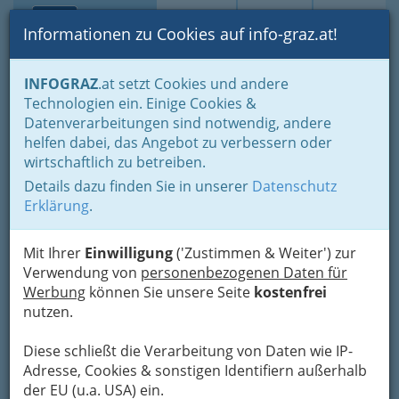
Toggle navi
Suche
Login
Menü
Informationen zu Cookies auf info-graz.at!
Home
Branchen
Gewerbe, Handwerk, Banken
INFOGRAZ
.at setzt Cookies und andere
Transport - Verkehr
Technologien ein. Einige Cookies &
Anerkennung österreichischer Führerscheine im Ausland
Datenverarbeitungen sind notwendig, andere
Nav
helfen dabei, das Angebot zu verbessern oder
Anerkennung
wirtschaftlich zu betreiben.
österreichischer
Details dazu finden Sie in unserer
Datenschutz
Erklärung
.
Führerscheine im Ausland
Der Deutsche
Mit Ihrer
Einwilligung
('Zustimmen & Weiter') zur
Verwendung von
personenbezogenen Daten für
fährt nicht wie
Werbung
können Sie unsere Seite
kostenfrei
andere
nutzen.
Menschen. Er
fährt, um recht
Diese schließt die Verarbeitung von Daten wie IP-
zu haben.
Kurt Tucholsky
Adresse, Cookies & sonstigen Identifiern außerhalb
der EU (u.a. USA) ein.