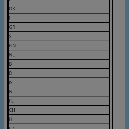
DK
I
GR
S
FIN
NL
B
D
IS
N
FL
CH
H
CZ