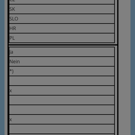
SK
SLO
HR
PL
Ja
Nein
*)
x
x