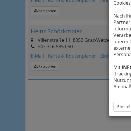
E-Mail
Karte & Routenplaner
Eintrag änder
Cookies
Kategorien
Nach Ih
Partner
Informa
Heinz Schörkmaier
Verarbe
Villenstraße 11, 8052 Graz-Wetzelsdorf
übermit
+43 316 585 050
externe
Persona
E-Mail
Karte & Routenplaner
Eintrag änder
Kategorien
Mit
INF
'trackin
Nutzung
Ausmaß 
Einste