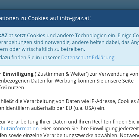
tionen zu Cookies auf info-graz.at!
B
F
G
B
GEN
LOGS
OTOS
ASTRONOMIE
RANCHEN
RAZ
.at setzt Cookies und andere Technologien ein. Einige C
ort - Verkehr
Schifffahrtsunternehmungen
rarbeitungen sind notwendig, andere helfen dabei, das An
ern oder wirtschaftlich zu betreiben.
 dazu finden Sie in unserer
Datenschutz Erklärung
.
N
en
er
Einwilligung
('Zustimmen & Weiter') zur Verwendung von
enbezogenen Daten für Werbung
können Sie unsere Seite
rei
nutzen.
Alle Bezirke
chließt die Verarbeitung von Daten wie IP-Adresse, Cookies 
1
llschaft m.b.H.
n Identifiern außerhalb der EU (u.a. USA) ein.
 zur Verarbeitung Ihrer Daten und Ihren Rechten finden Sie i
hutzinformation
. Hier können Sie Ihre Einwilligung jederzeit
fen sowie einzelne Verarbeitungszwecke abwählen. Notwen