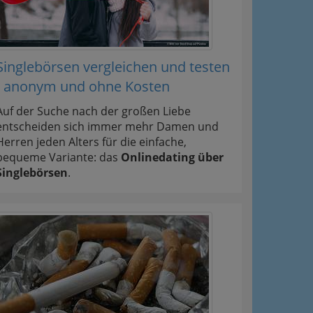
Singlebörsen vergleichen und testen
- anonym und ohne Kosten
Auf der Suche nach der großen Liebe
entscheiden sich immer mehr Damen und
Herren jeden Alters für die einfache,
bequeme Variante: das
Onlinedating über
Singlebörsen
.