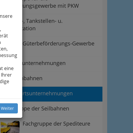
Beförderungsgewerbe mit PKW
unsere
Garagen-, Tankstellen- u.
Servicestation
,
erät
n
Güterbeförderungs-Gewerbe
ten,
smessung
Luftfahrtunternehmungen
t eine
 Ihrer
Schienenbahnen
dige
Schifffahrtsunternehmungen
Fachgruppe der Seilbahnen
 Weiter
Fachgruppe der Spediteure