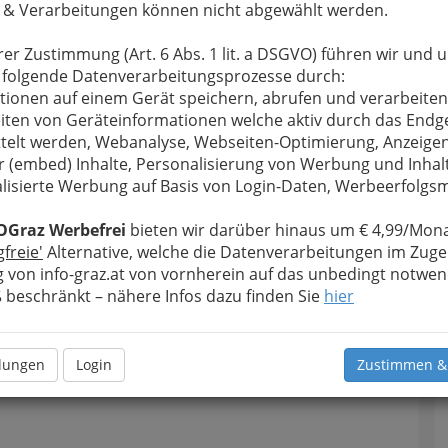
n
 & Verarbeitungen können nicht abgewählt werden.
rer Zustimmung (Art. 6 Abs. 1 lit. a DSGVO) führen wir und 
 folgende Datenverarbeitungsprozesse durch:
tionen auf einem Gerät speichern, abrufen und verarbeiten
2
iten von Geräteinformationen welche aktiv durch das Endg
telt werden, Webanalyse, Webseiten-Optimierung, Anzeige
r (embed) Inhalte, Personalisierung von Werbung und Inhal
lisierte Werbung auf Basis von Login-Daten, Werbeerfolg
n
OGraz Werbefrei
bieten wir darüber hinaus um € 4,99/Mona
gfreie'
Alternative, welche die Datenverarbeitungen im Zuge
 von info-graz.at von vornherein auf das unbedingt notwen
beschränkt – nähere Infos dazu finden Sie
hier
llungen
Login
Zustimmen &