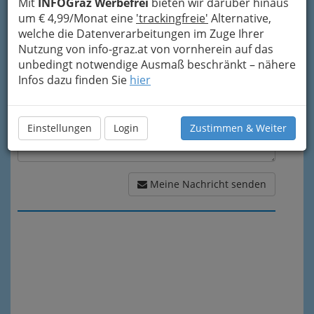
Mit
INFOGraz Werbefrei
bieten wir darüber hinaus
um € 4,99/Monat eine
'trackingfreie'
Alternative,
Meine Nachricht
welche die Datenverarbeitungen im Zuge Ihrer
Nutzung von info-graz.at von vornherein auf das
unbedingt notwendige Ausmaß beschränkt – nähere
Infos dazu finden Sie
hier
Einstellungen
Login
Zustimmen & Weiter
Meine Nachricht senden