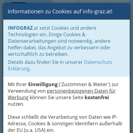
Toggle navi
Suche
Login
Menü
Informationen zu Cookies auf info-graz.at!
Home
Branchen
Gewerbe, Handwerk, Banken
INFOGRAZ
.at setzt Cookies und andere
Transport - Verkehr
Technologien ein. Einige Cookies &
Fachgruppe für die Beförderungsgewerbe mit PKW
Datenverarbeitungen sind notwendig, andere
Kraftfahrzeugverleih in Graz und Graz Umgebung
helfen dabei, das Angebot zu verbessern oder
Autohaus Robinson KG
Nav
wirtschaftlich zu betreiben.
Details dazu finden Sie in unserer
Datenschutz
Kärntner Straße 30, 8020 Graz
Erklärung
.
+43 316 7800
+43 316 780 139
Mit Ihrer
Einwilligung
('Zustimmen & Weiter') zur
Verwendung von
personenbezogenen Daten für
Werbung
können Sie unsere Seite
kostenfrei
nutzen.
Karte
Diese schließt die Verarbeitung von Daten wie IP-
Adresse, Cookies & sonstigen Identifiern außerhalb
Adresse mit Google Maps anschauen
der EU (u.a. USA) ein.