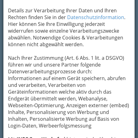
Details zur Verarbeitung Ihrer Daten und Ihren
Kontaktaufnahme
Rechten finden Sie in der
Datenschutzinformation
.
Hier können Sie Ihre Einwilligung jederzeit
Um die Info-Graz Firmen
vor Spam-Mails zu
widerrufen sowie einzelne Verarbeitungszwecke
bewahren
, verwenden wir an dieser Stelle zur
abwählen. Notwendige Cookies & Verarbeitungen
Übermittlung Ihrer Nachricht ein sicheres
können nicht abgewählt werden.
Formular. Ihre Nachricht wird nach dem
Absenden umgehend per Mail an das
Nach Ihrer Zustimmung (Art. 6 Abs. 1 lit. a DSGVO)
Unternehmen Autohaus Robinson KG
führen wir und unsere Partner folgende
weitergeleitet.
Datenverarbeitungsprozesse durch:
Mein Name
Informationen auf einem Gerät speichern, abrufen
und verarbeiten, Verarbeiten von
Geräteinformationen welche aktiv durch das
Endgerät übermittelt werden, Webanalyse,
Meine Email Adresse
Webseiten-Optimierung, Anzeigen externer (embed)
Inhalte, Personalisierung von Werbung und
Inhalten, Personalisierte Werbung auf Basis von
Mein Betreff
Login-Daten, Werbeerfolgsmessung