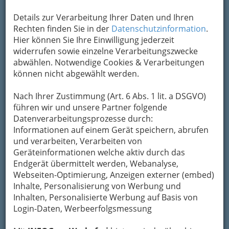
Details zur Verarbeitung Ihrer Daten und Ihren
Kontaktaufnahme
Rechten finden Sie in der
Datenschutzinformation
.
Hier können Sie Ihre Einwilligung jederzeit
Um die Info-Graz Firmen
vor Spam-Mails zu
widerrufen sowie einzelne Verarbeitungszwecke
bewahren
, verwenden wir an dieser Stelle zur
abwählen. Notwendige Cookies & Verarbeitungen
Übermittlung Ihrer Nachricht ein sicheres
können nicht abgewählt werden.
Formular. Ihre Nachricht wird nach dem
Absenden umgehend per Mail an das
Nach Ihrer Zustimmung (Art. 6 Abs. 1 lit. a DSGVO)
Unternehmen Fortuna Handelsges.m.b.H.
führen wir und unsere Partner folgende
weitergeleitet.
Datenverarbeitungsprozesse durch:
Mein Name
Informationen auf einem Gerät speichern, abrufen
und verarbeiten, Verarbeiten von
Geräteinformationen welche aktiv durch das
Endgerät übermittelt werden, Webanalyse,
Meine Email Adresse
Webseiten-Optimierung, Anzeigen externer (embed)
Inhalte, Personalisierung von Werbung und
Inhalten, Personalisierte Werbung auf Basis von
Mein Betreff
Login-Daten, Werbeerfolgsmessung