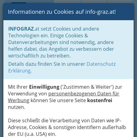
Toggle navi
Suche
Login
Menü
Informationen zu Cookies auf info-graz.at!
Home
Branchen
Einkaufen & Schenken - der Handel
INFOGRAZ
.at setzt Cookies und andere
Handel in Graz
Dinge des täglichen Lebens
Technologien ein. Einige Cookies &
Lederwaren- u. Spielwaren- und Sportartikel
Datenverarbeitungen sind notwendig, andere
Landesgremium Lederwaren
helfen dabei, das Angebot zu verbessern oder
Fortuna Handelsges.m.b.H.
Nav
wirtschaftlich zu betreiben.
Details dazu finden Sie in unserer
Datenschutz
Keplerstraße 42, 8020 Graz
Erklärung
.
+43 3152 5477
+43 3158 2100
Mit Ihrer
Einwilligung
('Zustimmen & Weiter') zur
Verwendung von
personenbezogenen Daten für
Werbung
können Sie unsere Seite
kostenfrei
nutzen.
Karte
Diese schließt die Verarbeitung von Daten wie IP-
Adresse, Cookies & sonstigen Identifiern außerhalb
Adresse mit Google Maps anschauen
der EU (u.a. USA) ein.