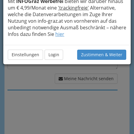
Mit
INFOGraz Werbefrei
bieten wir darüber hinaus
um € 4,99/Monat eine
'trackingfreie'
Alternative,
Meine Nachricht
welche die Datenverarbeitungen im Zuge Ihrer
Nutzung von info-graz.at von vornherein auf das
unbedingt notwendige Ausmaß beschränkt – nähere
Infos dazu finden Sie
hier
Einstellungen
Login
Zustimmen & Weiter
Meine Nachricht senden