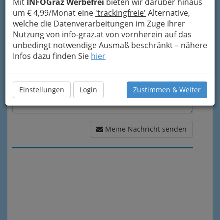
Mit
INFOGraz Werbefrei
bieten wir darüber hinaus
um € 4,99/Monat eine
'trackingfreie'
Alternative,
Meine Nachricht
welche die Datenverarbeitungen im Zuge Ihrer
Nutzung von info-graz.at von vornherein auf das
unbedingt notwendige Ausmaß beschränkt – nähere
Infos dazu finden Sie
hier
Einstellungen
Login
Zustimmen & Weiter
Meine Nachricht senden