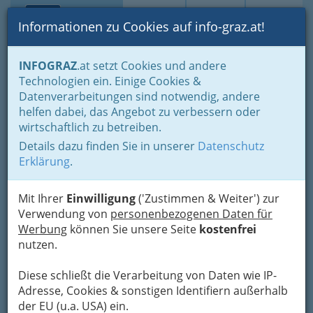
Toggle navi
Suche
Login
Menü
Informationen zu Cookies auf info-graz.at!
Home
Branchen
Einkaufen & Schenken - der Handel
INFOGRAZ
.at setzt Cookies und andere
Handel in Graz
Dinge des täglichen Lebens
Technologien ein. Einige Cookies &
Lederwaren- u. Spielwaren- und Sportartikel
Datenverarbeitungen sind notwendig, andere
Landesgremium Lederwaren
helfen dabei, das Angebot zu verbessern oder
Ematic Handel-GmbH.
Nav
wirtschaftlich zu betreiben.
Details dazu finden Sie in unserer
Datenschutz
Triester Straße 330, 8055 Graz-Puntigam
Erklärung
.
+43 3159 3735
+43 3159 3735-35
Mit Ihrer
Einwilligung
('Zustimmen & Weiter') zur
Verwendung von
personenbezogenen Daten für
Werbung
können Sie unsere Seite
kostenfrei
nutzen.
Karte
Diese schließt die Verarbeitung von Daten wie IP-
Adresse, Cookies & sonstigen Identifiern außerhalb
Adresse mit Google Maps anschauen
der EU (u.a. USA) ein.