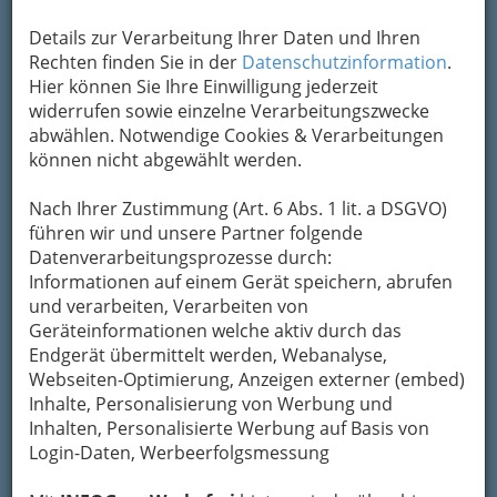
Details zur Verarbeitung Ihrer Daten und Ihren
Kontaktaufnahme
Rechten finden Sie in der
Datenschutzinformation
.
Hier können Sie Ihre Einwilligung jederzeit
Um die Info-Graz Firmen
vor Spam-Mails zu
widerrufen sowie einzelne Verarbeitungszwecke
bewahren
, verwenden wir an dieser Stelle zur
abwählen. Notwendige Cookies & Verarbeitungen
Übermittlung Ihrer Nachricht ein sicheres
können nicht abgewählt werden.
Formular. Ihre Nachricht wird nach dem
Absenden umgehend per Mail an das
Nach Ihrer Zustimmung (Art. 6 Abs. 1 lit. a DSGVO)
Unternehmen Ematic Handel-GmbH.
führen wir und unsere Partner folgende
weitergeleitet.
Datenverarbeitungsprozesse durch:
Mein Name
Informationen auf einem Gerät speichern, abrufen
und verarbeiten, Verarbeiten von
Geräteinformationen welche aktiv durch das
Endgerät übermittelt werden, Webanalyse,
Meine Email Adresse
Webseiten-Optimierung, Anzeigen externer (embed)
Inhalte, Personalisierung von Werbung und
Inhalten, Personalisierte Werbung auf Basis von
Mein Betreff
Login-Daten, Werbeerfolgsmessung