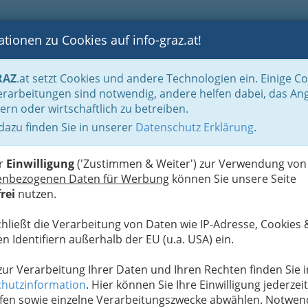
tionen zu Cookies auf info-graz.at!
B
F
G
B
GEN
LOGS
OTOS
ASTRONOMIE
RANCHEN
RAZ
.at setzt Cookies und andere Technologien ein. Einige C
be & Handwerk, Gliederung der WKO
Chemisches Gewerbe
Landesinnung
rarbeitungen sind notwendig, andere helfen dabei, das An
ern oder wirtschaftlich zu betreiben.
 dazu finden Sie in unserer
Datenschutz Erklärung
.
S
er
Einwilligung
('Zustimmen & Weiter') zur Verwendung von
enbezogenen Daten für Werbung
können Sie unsere Seite
rei
nutzen.
chließt die Verarbeitung von Daten wie IP-Adresse, Cookies 
n Identifiern außerhalb der EU (u.a. USA) ein.
 zur Verarbeitung Ihrer Daten und Ihren Rechten finden Sie i
hutzinformation
. Hier können Sie Ihre Einwilligung jederzeit
fen sowie einzelne Verarbeitungszwecke abwählen. Notwen