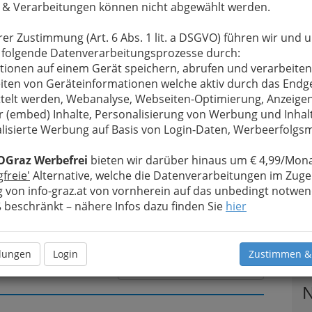
 & Verarbeitungen können nicht abgewählt werden.
rer Zustimmung (Art. 6 Abs. 1 lit. a DSGVO) führen wir und 
u bewahren
, verwenden wir an dieser Stelle zur
 folgende Datenverarbeitungsprozesse durch:
Formular. Ihre Nachricht wird nach dem Absenden
tionen auf einem Gerät speichern, abrufen und verarbeiten
gger GmbH weitergeleitet.
iten von Geräteinformationen welche aktiv durch das Endg
telt werden, Webanalyse, Webseiten-Optimierung, Anzeige
Meine Nachricht
r (embed) Inhalte, Personalisierung von Werbung und Inhal
lisierte Werbung auf Basis von Login-Daten, Werbeerfolg
OGraz Werbefrei
bieten wir darüber hinaus um € 4,99/Mona
gfreie'
Alternative, welche die Datenverarbeitungen im Zuge
 von info-graz.at von vornherein auf das unbedingt notwen
beschränkt – nähere Infos dazu finden Sie
hier
T
llungen
Login
Zustimmen &
Meine Nachricht senden
N