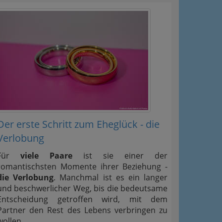
Der erste Schritt zum Eheglück - die
Verlobung
Für
viele Paare
ist sie einer der
romantischsten Momente ihrer Beziehung -
die Verlobung
. Manchmal ist es ein langer
und beschwerlicher Weg, bis die bedeutsame
Entscheidung getroffen wird, mit dem
Partner den Rest des Lebens verbringen zu
wollen.