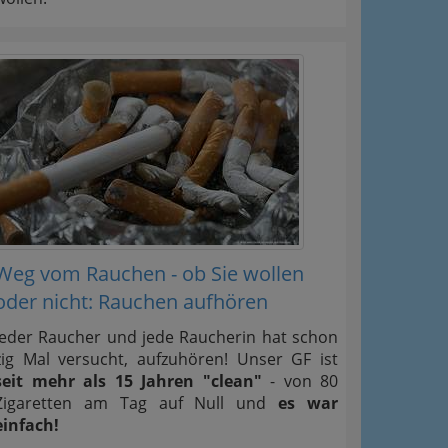
Weg vom Rauchen - ob Sie wollen
oder nicht: Rauchen aufhören
Jeder Raucher und jede Raucherin hat schon
zig Mal versucht, aufzuhören! Unser GF ist
seit mehr als 15 Jahren "clean"
- von 80
Zigaretten am Tag auf Null und
es war
einfach!