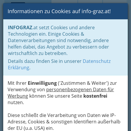
Toggle navi
Suche
Login
Menü
Informationen zu Cookies auf info-graz.at!
Home
Branchen
Gewerbe, Handwerk, Banken
INFOGRAZ
.at setzt Cookies und andere
Gewerbe & Handwerk, Gliederung der WKO
Technologien ein. Einige Cookies &
Kürschner, Handschuhmacher, Gerber, Präparatoren & Säckler
Datenverarbeitungen sind notwendig, andere
Landesinnung der Kürschner, Handschuhmacher, Gerber,
Präparatoren und Säckler
helfen dabei, das Angebot zu verbessern oder
wirtschaftlich zu betreiben.
Nav
Landesinnung der
Details dazu finden Sie in unserer
Datenschutz
Erklärung
.
Kürschner,
Handschuhmacher, Gerber,
Mit Ihrer
Einwilligung
('Zustimmen & Weiter') zur
Präparatoren und Säckler
Verwendung von
personenbezogenen Daten für
Werbung
können Sie unsere Seite
kostenfrei
nutzen.
Steirische Landesinnungen der Kürschner, Handschuhmacher
und Gerber bzw. Kürschnerinnen, Handschuhmacherinnen und
Diese schließt die Verarbeitung von Daten wie IP-
Gerberinnen haben wir hier für Sie aufgelistet!
Adresse, Cookies & sonstigen Identifiern außerhalb
der EU (u.a. USA) ein.