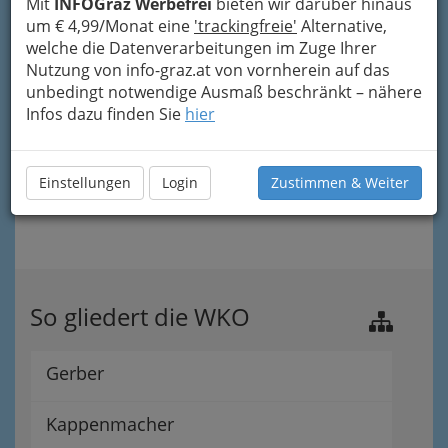
Mit
INFOGraz Werbefrei
bieten wir darüber hinaus
um € 4,99/Monat eine
'trackingfreie'
Alternative,
welche die Datenverarbeitungen im Zuge Ihrer
Nutzung von info-graz.at von vornherein auf das
unbedingt notwendige Ausmaß beschränkt – nähere
Infos dazu finden Sie
hier
Einstellungen
Login
Zustimmen & Weiter
So gliedert die WKO
Gerber
Kappenmacher