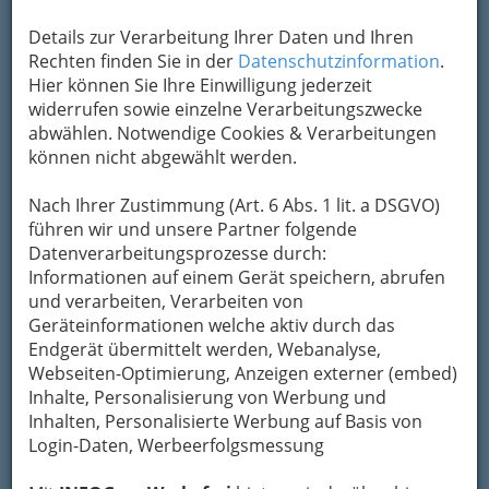
Bezirksauswahl
Alle Bezirke
Details zur Verarbeitung Ihrer Daten und Ihren
Rechten finden Sie in der
Datenschutzinformation
.
Hier können Sie Ihre Einwilligung jederzeit
1
Kürschnerei Miroslava
widerrufen sowie einzelne Verarbeitungszwecke
Dupkanicova
abwählen. Notwendige Cookies & Verarbeitungen
können nicht abgewählt werden.
Keplerstraße 79, 8020 Graz
+43 316 711 738
Nach Ihrer Zustimmung (Art. 6 Abs. 1 lit. a DSGVO)
führen wir und unsere Partner folgende
Datenverarbeitungsprozesse durch:
Umarbeitungen, Reparaturen, Reinigung,
Informationen auf einem Gerät speichern, abrufen
Aufbewahrungen von Pelzen und Lederwaren
und verarbeiten, Verarbeiten von
Geräteinformationen welche aktiv durch das
Kategorien
Endgerät übermittelt werden, Webanalyse,
Webseiten-Optimierung, Anzeigen externer (embed)
Inhalte, Personalisierung von Werbung und
Inhalten, Personalisierte Werbung auf Basis von
Login-Daten, Werbeerfolgsmessung