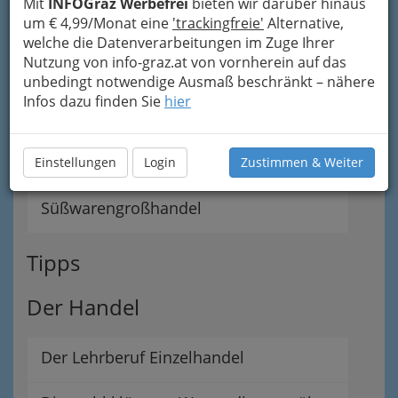
Mit
INFOGraz Werbefrei
bieten wir darüber hinaus
um € 4,99/Monat eine
'trackingfreie'
Alternative,
Lebensmittelgroßhandel
welche die Datenverarbeitungen im Zuge Ihrer
Nutzung von info-graz.at von vornherein auf das
Obst- und Gemüsegroßhandel
unbedingt notwendige Ausmaß beschränkt – nähere
Infos dazu finden Sie
hier
Schlachtabfallgroßhandel
Südfrüchtegroßhandel
Einstellungen
Login
Zustimmen & Weiter
Süßwarengroßhandel
Tipps
Der Handel
Der Lehrberuf Einzelhandel