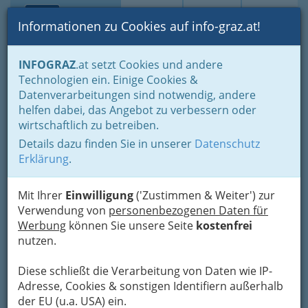
Toggle navi
Suche
Login
Menü
Informationen zu Cookies auf info-graz.at!
Home
Branchen
Einkaufen & Schenken - der Handel
INFOGRAZ
.at setzt Cookies und andere
Handel in Graz
Großhandel
Lebensmittelgroßhandel
Technologien ein. Einige Cookies &
Lebensmittelgroßhandel
Datenverarbeitungen sind notwendig, andere
Friedrich Hohl
Nav
helfen dabei, das Angebot zu verbessern oder
wirtschaftlich zu betreiben.
Reininghausstraße 59, 8020 Graz
Details dazu finden Sie in unserer
Datenschutz
Erklärung
.
Mit Ihrer
Einwilligung
('Zustimmen & Weiter') zur
Karte
Verwendung von
personenbezogenen Daten für
Werbung
können Sie unsere Seite
kostenfrei
nutzen.
Adresse mit Google Maps anschauen
Diese schließt die Verarbeitung von Daten wie IP-
Adresse, Cookies & sonstigen Identifiern außerhalb
der EU (u.a. USA) ein.