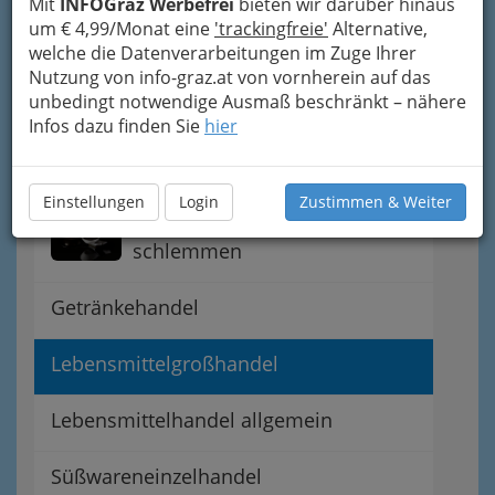
Mit
INFOGraz Werbefrei
bieten wir darüber hinaus
Navigation
um € 4,99/Monat eine
'trackingfreie'
Alternative,
welche die Datenverarbeitungen im Zuge Ihrer
Nutzung von info-graz.at von vornherein auf das
Bäcker u. Konditoren
unbedingt notwendige Ausmaß beschränkt – nähere
Infos dazu finden Sie
hier
Bionahrung Graz - biologische
Ernährung
Einstellungen
Login
Zustimmen & Weiter
Feinkost - einmal so richtig
schlemmen
Getränkehandel
Lebensmittelgroßhandel
Lebensmittelhandel allgemein
Süßwareneinzelhandel