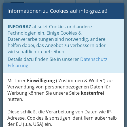
Toggle navi
Suche
Login
Menü
Informationen zu Cookies auf info-graz.at!
Home
Branchen
Einkaufen & Schenken - der Handel
INFOGRAZ
.at setzt Cookies und andere
Handel in Graz
Dinge des täglichen Lebens
Lebensmittel
Technologien ein. Einige Cookies &
Lebensmittelgroßhandel
Datenverarbeitungen sind notwendig, andere
Dipl.-Ing. Anastassios
Nav
helfen dabei, das Angebot zu verbessern oder
wirtschaftlich zu betreiben.
Wassilikos
Details dazu finden Sie in unserer
Datenschutz
Messeplatz , an der ostseitigen Außenseite der,
Erklärung
.
8010 Graz
+43 316 817 305
Mit Ihrer
Einwilligung
('Zustimmen & Weiter') zur
+43 316 717 663
Verwendung von
personenbezogenen Daten für
Werbung
können Sie unsere Seite
kostenfrei
nutzen.
Diese schließt die Verarbeitung von Daten wie IP-
Karte
Adresse, Cookies & sonstigen Identifiern außerhalb
der EU (u.a. USA) ein.