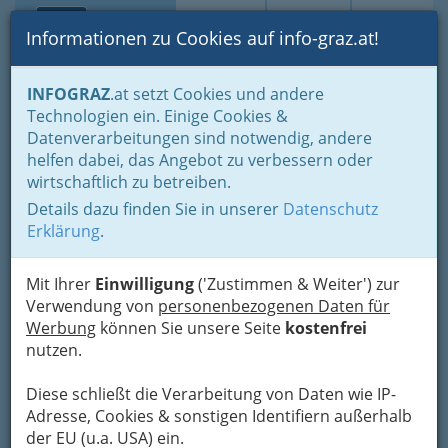
Toggle navi
Suche
Login
Menü
Informationen zu Cookies auf info-graz.at!
Home
Branchen
Einkaufen & Schenken - der Handel
INFOGRAZ
.at setzt Cookies und andere
Handel in Graz
Dinge des täglichen Lebens
Lebensmittel
Technologien ein. Einige Cookies &
Lebensmittelhandel allgemein
Datenverarbeitungen sind notwendig, andere
Plattner Gesellschaft m.b.H.
Nav
helfen dabei, das Angebot zu verbessern oder
wirtschaftlich zu betreiben.
Weblingergürtel 25 Shopping Center West, 8054
Details dazu finden Sie in unserer
Datenschutz
Graz-Straßgang
Erklärung
.
+43 316 585 326
Mit Ihrer
Einwilligung
('Zustimmen & Weiter') zur
Verwendung von
personenbezogenen Daten für
Werbung
können Sie unsere Seite
kostenfrei
Karte
nutzen.
Diese schließt die Verarbeitung von Daten wie IP-
Adresse mit Google Maps anschauen
Adresse, Cookies & sonstigen Identifiern außerhalb
der EU (u.a. USA) ein.