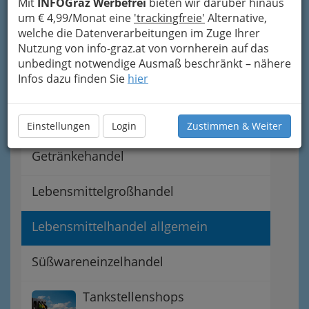
Mit
INFOGraz Werbefrei
bieten wir darüber hinaus
Bäcker u. Konditoren
um € 4,99/Monat eine
'trackingfreie'
Alternative,
welche die Datenverarbeitungen im Zuge Ihrer
Nutzung von info-graz.at von vornherein auf das
Bionahrung Graz - biologische
unbedingt notwendige Ausmaß beschränkt – nähere
Ernährung
Infos dazu finden Sie
hier
Feinkost - einmal so richtig
schlemmen
Einstellungen
Login
Zustimmen & Weiter
Getränkehandel
Lebensmittelgroßhandel
Lebensmittelhandel allgemein
Süßwareneinzelhandel
Tankstellenshops