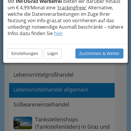
Bäcker u. Konditoren
Mit
INFOGraz Werbefrei
bieten wir darüber hinaus
um € 4,99/Monat eine
'trackingfreie'
Alternative,
welche die Datenverarbeitungen im Zuge Ihrer
Bionahrung Graz - biologische
Nutzung von info-graz.at von vornherein auf das
Ernährung
unbedingt notwendige Ausmaß beschränkt – nähere
Infos dazu finden Sie
hier
Feinkost - einmal so richtig
schlemmen
Einstellungen
Login
Zustimmen & Weiter
Getränkehandel
Lebensmittelgroßhandel
Lebensmittelhandel allgemein
Süßwareneinzelhandel
Tankstellenshops
(Tankstellenläden) in Graz und