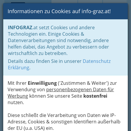
Toggle navi
Suche
Login
Menü
Informationen zu Cookies auf info-graz.at!
Home
Branchen
Einkaufen & Schenken - der Handel
INFOGRAZ
.at setzt Cookies und andere
Handel in Graz
Dinge des täglichen Lebens
Lebensmittel
Technologien ein. Einige Cookies &
Lebensmittelhandel allgemein
Datenverarbeitungen sind notwendig, andere
Renate Maria Schinnerl
Nav
helfen dabei, das Angebot zu verbessern oder
wirtschaftlich zu betreiben.
Tober 64, 8163 Fladnitz a.d.Teichalpe
Details dazu finden Sie in unserer
Datenschutz
+43 3179 232 10
Erklärung
.
Mit Ihrer
Einwilligung
('Zustimmen & Weiter') zur
Verwendung von
personenbezogenen Daten für
Karte
Werbung
können Sie unsere Seite
kostenfrei
nutzen.
Adresse mit Google Maps anschauen
Diese schließt die Verarbeitung von Daten wie IP-
Adresse, Cookies & sonstigen Identifiern außerhalb
der EU (u.a. USA) ein.