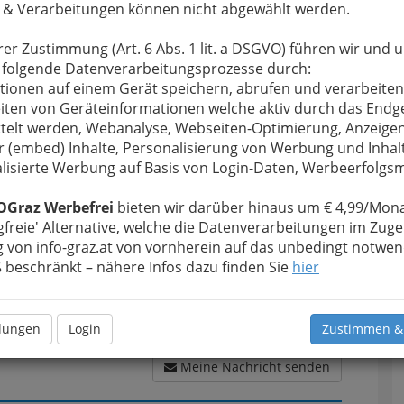
 & Verarbeitungen können nicht abgewählt werden.
rer Zustimmung (Art. 6 Abs. 1 lit. a DSGVO) führen wir und 
u bewahren
, verwenden wir an dieser Stelle zur
 folgende Datenverarbeitungsprozesse durch:
Formular. Ihre Nachricht wird nach dem Absenden
tionen auf einem Gerät speichern, abrufen und verarbeiten
R Markt Rechbauerstraße - Jürgen Koller e.U.
iten von Geräteinformationen welche aktiv durch das Endg
telt werden, Webanalyse, Webseiten-Optimierung, Anzeige
r (embed) Inhalte, Personalisierung von Werbung und Inhal
Meine Nachricht
lisierte Werbung auf Basis von Login-Daten, Werbeerfolg
OGraz Werbefrei
bieten wir darüber hinaus um € 4,99/Mona
T
gfreie'
Alternative, welche die Datenverarbeitungen im Zuge
 von info-graz.at von vornherein auf das unbedingt notwen
D
beschränkt – nähere Infos dazu finden Sie
hier
llungen
Login
Zustimmen &
Meine Nachricht senden