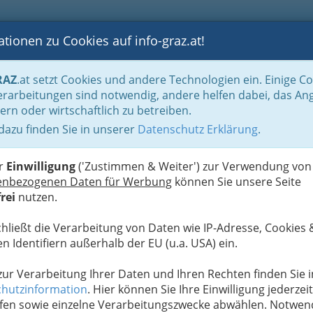
tionen zu Cookies auf info-graz.at!
B
F
G
B
GEN
LOGS
OTOS
ASTRONOMIE
RANCHEN
RAZ
.at setzt Cookies und andere Technologien ein. Einige C
Der Handel nach WKO-Gliederung
Lebensmittelhandel
Lebensmittelhandel
rarbeitungen sind notwendig, andere helfen dabei, das An
ern oder wirtschaftlich zu betreiben.
 - Jürgen Koller e.U.
 dazu finden Sie in unserer
Datenschutz Erklärung
.
N
er
Einwilligung
('Zustimmen & Weiter') zur Verwendung von
enbezogenen Daten für Werbung
können Sie unsere Seite
rei
nutzen.
chließt die Verarbeitung von Daten wie IP-Adresse, Cookies 
n Identifiern außerhalb der EU (u.a. USA) ein.
 zur Verarbeitung Ihrer Daten und Ihren Rechten finden Sie i
hutzinformation
. Hier können Sie Ihre Einwilligung jederzeit
fen sowie einzelne Verarbeitungszwecke abwählen. Notwen