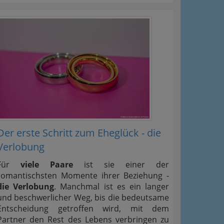
Der erste Schritt zum Eheglück - die
Verlobung
Für
viele Paare
ist sie einer der
romantischsten Momente ihrer Beziehung -
die Verlobung
. Manchmal ist es ein langer
und beschwerlicher Weg, bis die bedeutsame
Entscheidung getroffen wird, mit dem
Partner den Rest des Lebens verbringen zu