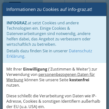
Toggle navi
Suche
Login
Menü
Informationen zu Cookies auf info-graz.at!
Home
Branchen
Einkaufen & Schenken - der Handel
INFOGRAZ
.at setzt Cookies und andere
Der Handel nach WKO-Gliederung
Lebensmittelhandel
Technologien ein. Einige Cookies &
Lebensmitteleinzelhandel
Datenverarbeitungen sind notwendig, andere
Nav
helfen dabei, das Angebot zu verbessern oder
Lebensmitteleinzelhandel
wirtschaftlich zu betreiben.
Details dazu finden Sie in unserer
Datenschutz
Erklärung
.
Bezirksauswahl
Alle Bezirke
Mit Ihrer
Einwilligung
('Zustimmen & Weiter') zur
Verwendung von
personenbezogenen Daten für
Werbung
können Sie unsere Seite
kostenfrei
1
Floriani-Apotheke - Heinz Musar
nutzen.
Kärntner Straße 410 -412, 8054
Graz
Diese schließt die Verarbeitung von Daten wie IP-
+43 316 283 642
Adresse, Cookies & sonstigen Identifiern außerhalb
+43 316 282 229
der EU (u.a. USA) ein.