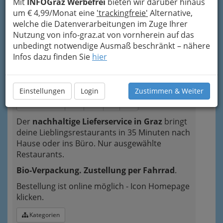
Mit
INFOGraz Werbefrei
bieten wir darüber hinaus
Standorte
Kategorien
um € 4,99/Monat eine
'trackingfreie'
Alternative,
welche die Datenverarbeitungen im Zuge Ihrer
Nutzung von info-graz.at von vornherein auf das
3
Velofood - der nachhaltige
unbedingt notwendige Ausmaß beschränkt – nähere
Lieferservice
Infos dazu finden Sie
hier
Hohenwartweg 10, 8054 Graz
+43 660 8399 394
Einstellungen
Login
Zustimmen & Weiter
Neugierig?
Der
nachhaltige Lieferservice in Graz
bringt
deine Lieblingsrestaurants in 35 Minuten nach
Hause oder ins Büro. Nur ausgewählte
Restaurants.
Bio-Verpackung. Zustellung per Fahrrad
.
Bestellung ist online möglich - Icon Homepage
klicken.
Kategorien