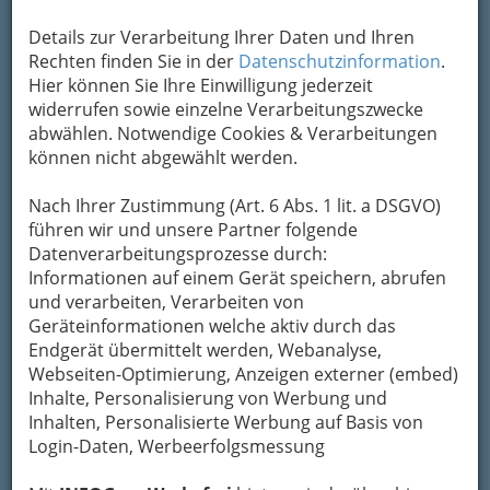
Details zur Verarbeitung Ihrer Daten und Ihren
Rechten finden Sie in der
Datenschutzinformation
.
Hier können Sie Ihre Einwilligung jederzeit
Kategorien
widerrufen sowie einzelne Verarbeitungszwecke
abwählen. Notwendige Cookies & Verarbeitungen
2
können nicht abgewählt werden.
Fleischwaren Rinner GmbH
Kaiser-Josef-Platz 11, 8010
Nach Ihrer Zustimmung (Art. 6 Abs. 1 lit. a DSGVO)
Graz
führen wir und unsere Partner folgende
+43 316 826 205
Datenverarbeitungsprozesse durch:
+43 316 826 205
Informationen auf einem Gerät speichern, abrufen
und verarbeiten, Verarbeiten von
GrazGutschein
Geräteinformationen welche aktiv durch das
Endgerät übermittelt werden, Webanalyse,
Alle Produkte wie Dauerwürste
Webseiten-Optimierung, Anzeigen externer (embed)
Schinkenspezialitäten, Wurstwaren,
Inhalte, Personalisierung von Werbung und
Grillspezialitäten, Aufstriche und
Inhalten, Personalisierte Werbung auf Basis von
Fertiggerichte werden im eigenen
Login-Daten, Werbeerfolgsmessung
Familienbetrieb aus hochwertigen Rohstoffen
produziert.