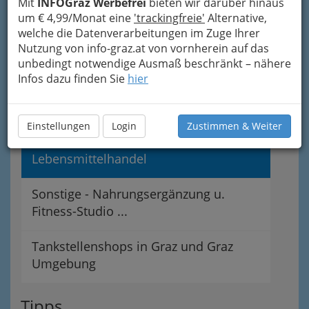
Feinkost - Käse u. Obst & Gemüse u.
Mit
INFOGraz Werbefrei
bieten wir darüber hinaus
Partyservice u. Bioladen ...
um € 4,99/Monat eine
'trackingfreie'
Alternative,
welche die Datenverarbeitungen im Zuge Ihrer
Nutzung von info-graz.at von vornherein auf das
Getränkehandel
unbedingt notwendige Ausmaß beschränkt – nähere
Infos dazu finden Sie
hier
Lebensmitteleinzelhandel
Lebensmittelgroßhandel
Einstellungen
Login
Zustimmen & Weiter
Lebensmittelhandel
Sonstige - Nahrungsergänzung u.
Fitness-Studio ...
Tankstellenshops in Graz und Graz
Umgebung
Tipps