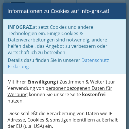
Toggle navi
Suche
Login
Menü
Informationen zu Cookies auf info-graz.at!
Home
Branchen
Einkaufen & Schenken - der Handel
INFOGRAZ
.at setzt Cookies und andere
Der Handel nach WKO-Gliederung
Lebensmittelhandel
Technologien ein. Einige Cookies &
Lebensmittelhandel
Datenverarbeitungen sind notwendig, andere
Josef Paul Greimel
Nav
helfen dabei, das Angebot zu verbessern oder
wirtschaftlich zu betreiben.
Riesstraße 143, 8010 Graz
Details dazu finden Sie in unserer
Datenschutz
+43 316 301 161
Erklärung
.
Gutschein
Mit Ihrer
Einwilligung
('Zustimmen & Weiter') zur
Verwendung von
personenbezogenen Daten für
Karte
Werbung
können Sie unsere Seite
kostenfrei
nutzen.
Adresse mit Google Maps anschauen
Diese schließt die Verarbeitung von Daten wie IP-
Adresse, Cookies & sonstigen Identifiern außerhalb
der EU (u.a. USA) ein.