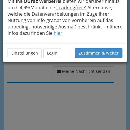
Mit
INFOGraz Werbefrei
bieten wir darüber hinaus
Meine Nachricht
um € 4,99/Monat eine
'trackingfreie'
Alternative,
welche die Datenverarbeitungen im Zuge Ihrer
Nutzung von info-graz.at von vornherein auf das
unbedingt notwendige Ausmaß beschränkt – nähere
Infos dazu finden Sie
hier
Einstellungen
Login
Zustimmen & Weiter
Meine Nachricht senden