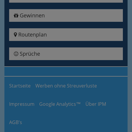
Gewinnen
Routenplan
Sprüche
Startseite
Werben ohne Streuverluste
Impressum
Google Analytics™
Über IPM
AGB's