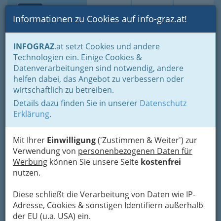
Toggle navi
Suche
Login
Menü
Informationen zu Cookies auf info-graz.at!
Home
Branchen
Einkaufen & Schenken - der Handel
INFOGRAZ
.at setzt Cookies und andere
Der Handel nach WKO-Gliederung
Technologien ein. Einige Cookies &
Lederwaren- u. Spielwaren- & Sportartikelhandel
Datenverarbeitungen sind notwendig, andere
Golfzone
Nav
helfen dabei, das Angebot zu verbessern oder
wirtschaftlich zu betreiben.
Liebenauer Hauptstraße 2, 8041 Graz
Details dazu finden Sie in unserer
Datenschutz
+43 316 422 829 - 0
Erklärung
.
+43 316 422 829 - 30
0699 / 14 22 82 91
Mit Ihrer
Einwilligung
('Zustimmen & Weiter') zur
Verwendung von
personenbezogenen Daten für
Werbung
können Sie unsere Seite
kostenfrei
nutzen.
Karte
Diese schließt die Verarbeitung von Daten wie IP-
Adresse, Cookies & sonstigen Identifiern außerhalb
Adresse mit Google Maps anschauen
der EU (u.a. USA) ein.