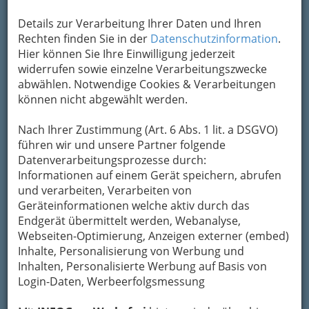
Details zur Verarbeitung Ihrer Daten und Ihren
Kontaktaufnahme
Rechten finden Sie in der
Datenschutzinformation
.
Hier können Sie Ihre Einwilligung jederzeit
Um die Info-Graz Firmen
vor Spam-Mails zu
widerrufen sowie einzelne Verarbeitungszwecke
bewahren
, verwenden wir an dieser Stelle zur
abwählen. Notwendige Cookies & Verarbeitungen
Übermittlung Ihrer Nachricht ein sicheres
können nicht abgewählt werden.
Formular. Ihre Nachricht wird nach dem
Absenden umgehend per Mail an das
Nach Ihrer Zustimmung (Art. 6 Abs. 1 lit. a DSGVO)
Unternehmen Golfzone weitergeleitet.
führen wir und unsere Partner folgende
Mein Name
Datenverarbeitungsprozesse durch:
Informationen auf einem Gerät speichern, abrufen
und verarbeiten, Verarbeiten von
Geräteinformationen welche aktiv durch das
Meine Email Adresse
Endgerät übermittelt werden, Webanalyse,
Webseiten-Optimierung, Anzeigen externer (embed)
Inhalte, Personalisierung von Werbung und
Mein Betreff
Inhalten, Personalisierte Werbung auf Basis von
Login-Daten, Werbeerfolgsmessung