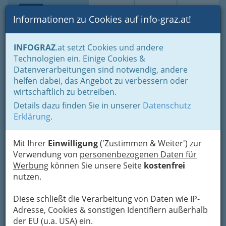
Toggle navi
Suche
Login
Menü
Informationen zu Cookies auf info-graz.at!
Home
Branchen
Einkaufen & Schenken - der Handel
INFOGRAZ
.at setzt Cookies und andere
Der Handel nach WKO-Gliederung
Technologien ein. Einige Cookies &
Lederwaren- u. Spielwaren- & Sportartikelhandel
Datenverarbeitungen sind notwendig, andere
Gabriele Fasching
Nav
helfen dabei, das Angebot zu verbessern oder
wirtschaftlich zu betreiben.
Faunastraße 59, 8052 Graz-Wetzelsdorf
Details dazu finden Sie in unserer
Datenschutz
+43 316 575 989
Erklärung
.
+43 316 575 989
Mit Ihrer
Einwilligung
('Zustimmen & Weiter') zur
Verwendung von
personenbezogenen Daten für
Werbung
können Sie unsere Seite
kostenfrei
Karte
nutzen.
Diese schließt die Verarbeitung von Daten wie IP-
Adresse mit Google Maps anschauen
Adresse, Cookies & sonstigen Identifiern außerhalb
der EU (u.a. USA) ein.