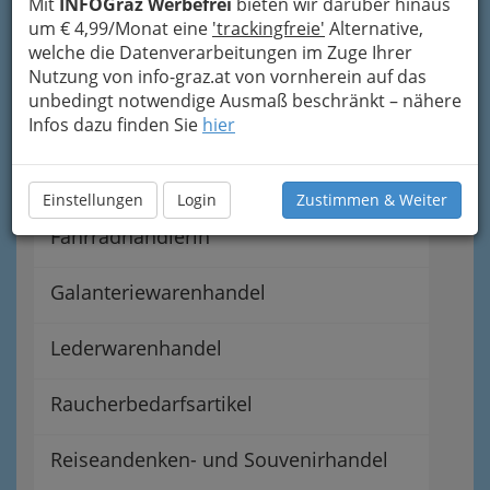
Mit
INFOGraz Werbefrei
bieten wir darüber hinaus
Spielwarenhandel Graz:
um € 4,99/Monat eine
'trackingfreie'
Alternative,
Spielwarenhändler,
welche die Datenverarbeitungen im Zuge Ihrer
Nutzung von info-graz.at von vornherein auf das
Spielsachen - Spielzeug
unbedingt notwendige Ausmaß beschränkt – nähere
Infos dazu finden Sie
hier
Sportartikelhandel
Einstellungen
Login
Zustimmen & Weiter
Fahrradhandel - Fahrradhändler und
Fahrradhändlerin
Galanteriewarenhandel
Lederwarenhandel
Raucherbedarfsartikel
Reiseandenken- und Souvenirhandel