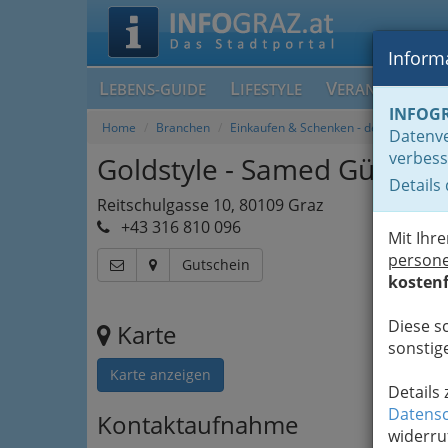
Informa
L
L
V
EBENS-GUIDE
IFESTYLE
ERANSTALTUN
INFOG
Home
Branchen
Einkaufen & Schenken - der Handel
Datenve
verbess
Goldstyle - Samed Gümüs
Details
Reitschulgasse 10, 80109 Graz
+43 316 810 096
Mit Ihr
person
Gutschein
kostenf
Diese s
Karte
sonstige
Karte anzeigen
Details
Datensc
Kontaktaufnahme
widerru