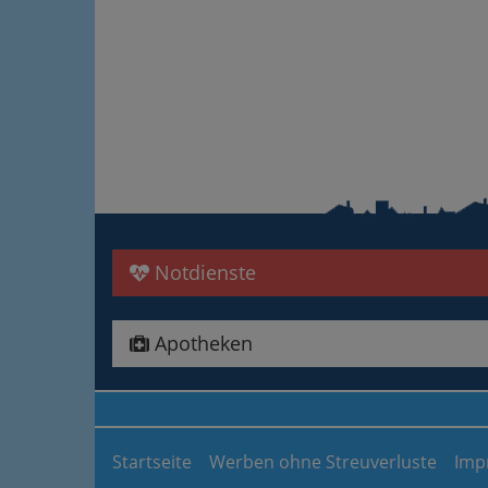
Notdienste
Apotheken
Startseite
Werben ohne Streuverluste
Imp