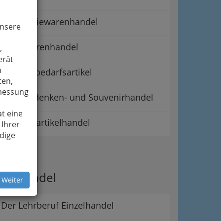
Galanteriewarenhandel
unsere
Lederwarenhandel
,
erät
n
Raucherbedarfsartikel
ten,
smessung
Reiseandenken- und Souvenirhandel
t eine
Silvesterartikelhandel
 Ihrer
dige
ipps
er Handel
 Weiter
Der Lehrberuf Einzelhandel