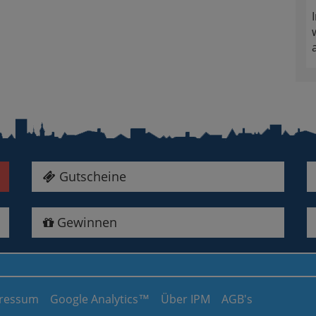
Gutscheine
Gewinnen
ressum
Google Analytics™
Über IPM
AGB's