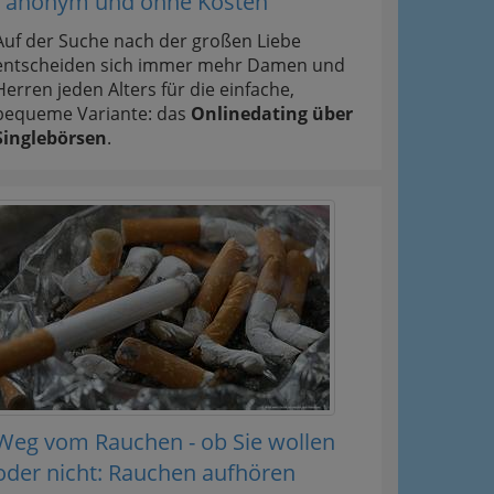
- anonym und ohne Kosten
Auf der Suche nach der großen Liebe
entscheiden sich immer mehr Damen und
Herren jeden Alters für die einfache,
bequeme Variante: das
Onlinedating über
Singlebörsen
.
Weg vom Rauchen - ob Sie wollen
oder nicht: Rauchen aufhören