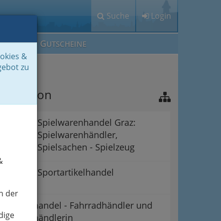
Suche
Login
M
G
EIN IG
UTSCHEINE
ookies &
handel
gebot zu
avigation
Spielwarenhandel Graz:
Spielwarenhändler,
Spielsachen - Spielzeug
&
Sportartikelhandel
n der
Fahrradhandel - Fahrradhändler und
dige
Fahrradhändlerin