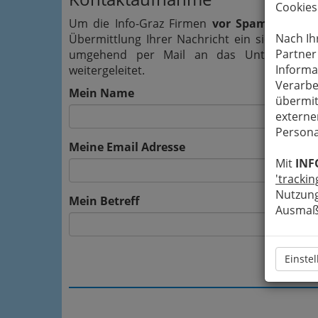
Cookies
Um die Info-Graz Firmen
vor Spam-Mails z
Nach Ih
Übermittlung Ihrer Nachricht ein sicheres 
Partner
umgehend per Mail an das Unternehmen C
Informa
weitergeleitet.
Verarbe
Mein Name
übermit
externe
Persona
Meine Email Adresse
Mit
INF
'trackin
Nutzung
Mein Betreff
Ausmaß 
Einste