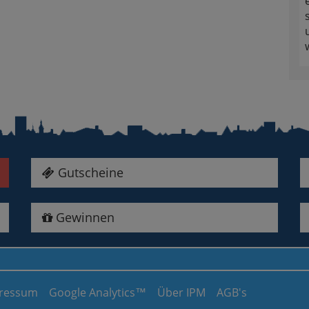
Gutscheine
Gewinnen
ressum
Google Analytics™
Über IPM
AGB's