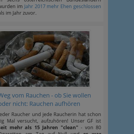
wurden im
Jahr 2017 mehr Ehen geschlossen
als im Jahr zuvor.
Weg vom Rauchen - ob Sie wollen
oder nicht: Rauchen aufhören
Jeder Raucher und jede Raucherin hat schon
zig Mal versucht, aufzuhören! Unser GF ist
seit mehr als 15 Jahren "clean"
- von 80
Zigaretten am Tag auf Null und
es war