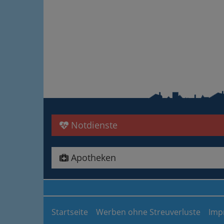
Notdienste
Apotheken
Startseite
Werben ohne Streuverluste
Imp