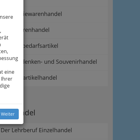
Galanteriewarenhandel
unsere
Lederwarenhandel
,
erät
n
Raucherbedarfsartikel
ten,
smessung
Reiseandenken- und Souvenirhandel
t eine
Silvesterartikelhandel
 Ihrer
dige
ipps
er Handel
 Weiter
Der Lehrberuf Einzelhandel