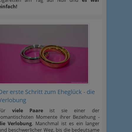
einfach!
Der erste Schritt zum Eheglück - die
Verlobung
Für
viele Paare
ist sie einer der
romantischsten Momente ihrer Beziehung -
die Verlobung
. Manchmal ist es ein langer
und beschwerlicher Weg, bis die bedeutsame