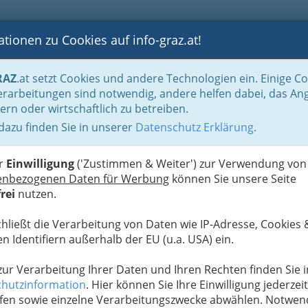
tionen zu Cookies auf info-graz.at!
B
F
G
B
GEN
LOGS
OTOS
ASTRONOMIE
RANCHEN
RAZ
.at setzt Cookies und andere Technologien ein. Einige C
Der Handel nach WKO-Gliederung
Lederwaren- u. Spielwaren- & Sportartikel
rarbeitungen sind notwendig, andere helfen dabei, das An
ern oder wirtschaftlich zu betreiben.
esellschaft m.b.H.
 dazu finden Sie in unserer
Datenschutz Erklärung
.
N
er
Einwilligung
('Zustimmen & Weiter') zur Verwendung von
enbezogenen Daten für Werbung
können Sie unsere Seite
rei
nutzen.
chließt die Verarbeitung von Daten wie IP-Adresse, Cookies 
n Identifiern außerhalb der EU (u.a. USA) ein.
 zur Verarbeitung Ihrer Daten und Ihren Rechten finden Sie i
hutzinformation
. Hier können Sie Ihre Einwilligung jederzeit
fen sowie einzelne Verarbeitungszwecke abwählen. Notwen