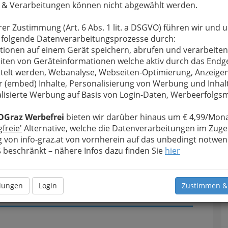
 & Verarbeitungen können nicht abgewählt werden.
u bewahren
, verwenden wir an dieser Stelle zur
rer Zustimmung (Art. 6 Abs. 1 lit. a DSGVO) führen wir und 
Formular. Ihre Nachricht wird nach dem Absenden
 folgende Datenverarbeitungsprozesse durch:
opy Bürobedarf-Vertriebsgesellschaft m.b.H.
tionen auf einem Gerät speichern, abrufen und verarbeiten
iten von Geräteinformationen welche aktiv durch das Endg
Meine Nachricht
telt werden, Webanalyse, Webseiten-Optimierung, Anzeige
r (embed) Inhalte, Personalisierung von Werbung und Inhal
lisierte Werbung auf Basis von Login-Daten, Werbeerfolg
OGraz Werbefrei
bieten wir darüber hinaus um € 4,99/Mona
gfreie'
Alternative, welche die Datenverarbeitungen im Zuge
 von info-graz.at von vornherein auf das unbedingt notwen
beschränkt – nähere Infos dazu finden Sie
hier
T
D
llungen
Login
Zustimmen &
Meine Nachricht senden