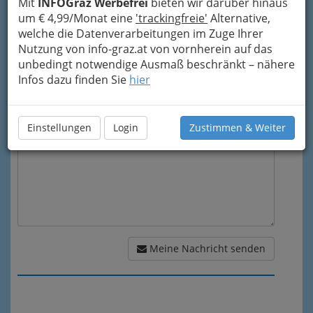
Mit
INFOGraz Werbefrei
bieten wir darüber hinaus
um € 4,99/Monat eine
'trackingfreie'
Alternative,
Mein Betreff
welche die Datenverarbeitungen im Zuge Ihrer
Nutzung von info-graz.at von vornherein auf das
unbedingt notwendige Ausmaß beschränkt – nähere
Infos dazu finden Sie
hier
Meine Nachricht
Einstellungen
Login
Zustimmen & Weiter
Meine Nachricht senden