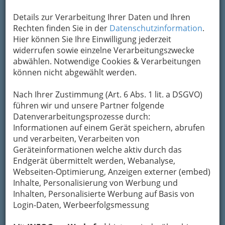
Karte
Details zur Verarbeitung Ihrer Daten und Ihren
Rechten finden Sie in der
Datenschutzinformation
.
Karte anzeigen
Hier können Sie Ihre Einwilligung jederzeit
widerrufen sowie einzelne Verarbeitungszwecke
Kontaktaufnahme
abwählen. Notwendige Cookies & Verarbeitungen
können nicht abgewählt werden.
Um die Info-Graz Firmen
vor Spam-Mails zu
bewahren
, verwenden wir an dieser Stelle zur
Nach Ihrer Zustimmung (Art. 6 Abs. 1 lit. a DSGVO)
Übermittlung Ihrer Nachricht ein sicheres
führen wir und unsere Partner folgende
Formular. Ihre Nachricht wird nach dem
Datenverarbeitungsprozesse durch:
Absenden umgehend per Mail an das
Informationen auf einem Gerät speichern, abrufen
Unternehmen FFS Fight & Fitness Sportsworld -
und verarbeiten, Verarbeiten von
Einzel- u. Großhandel für Sporternährung,
Geräteinformationen welche aktiv durch das
Fitnesswear u. Kampfsportartikel weitergeleitet.
Endgerät übermittelt werden, Webanalyse,
Mein Name
Webseiten-Optimierung, Anzeigen externer (embed)
Inhalte, Personalisierung von Werbung und
Inhalten, Personalisierte Werbung auf Basis von
Login-Daten, Werbeerfolgsmessung
Meine Email Adresse