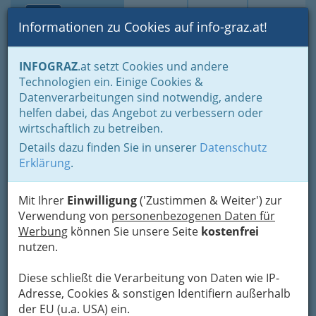
Toggle navi
Suche
Login
Menü
Informationen zu Cookies auf info-graz.at!
Home
Branchen
Einkaufen & Schenken - der Handel
INFOGRAZ
.at setzt Cookies und andere
Der Handel nach WKO-Gliederung
Technologien ein. Einige Cookies &
Lederwaren- u. Spielwaren- & Sportartikelhandel
Datenverarbeitungen sind notwendig, andere
FFS Fight & Fitness
Nav
helfen dabei, das Angebot zu verbessern oder
wirtschaftlich zu betreiben.
Sportsworld - Einzel- u.
Details dazu finden Sie in unserer
Datenschutz
Großhandel für
Erklärung
.
Sporternährung,
Fitnesswear u.
Mit Ihrer
Einwilligung
('Zustimmen & Weiter') zur
Kampfsportartikel
Verwendung von
personenbezogenen Daten für
Werbung
können Sie unsere Seite
kostenfrei
Schippingerstraße 46, 8051 Graz
nutzen.
+43 664 1310 706
Diese schließt die Verarbeitung von Daten wie IP-
Adresse, Cookies & sonstigen Identifiern außerhalb
der EU (u.a. USA) ein.