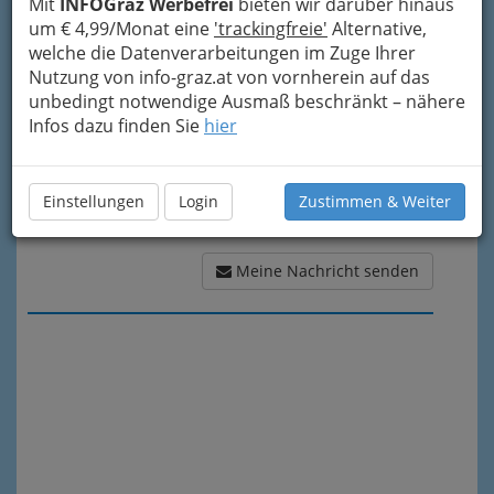
Mit
INFOGraz Werbefrei
bieten wir darüber hinaus
Meine Nachricht
um € 4,99/Monat eine
'trackingfreie'
Alternative,
welche die Datenverarbeitungen im Zuge Ihrer
Nutzung von info-graz.at von vornherein auf das
unbedingt notwendige Ausmaß beschränkt – nähere
Infos dazu finden Sie
hier
Einstellungen
Login
Zustimmen & Weiter
Meine Nachricht senden