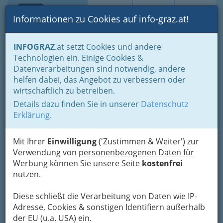
Toggle navi
Suche
Login
Menü
Informationen zu Cookies auf info-graz.at!
Home
Branchen
Gewerbe, Handwerk, Banken
INFOGRAZ
.at setzt Cookies und andere
Gewerbe & Handwerk, Gliederung der WKO
Technologien ein. Einige Cookies &
Tapezierer, Dekorateure & Sattler
Lederwarenerzeuger
Datenverarbeitungen sind notwendig, andere
Taschnerei Genser KG
Nav
helfen dabei, das Angebot zu verbessern oder
wirtschaftlich zu betreiben.
Conrad-von-Hötzendorf-Straße 15, 8010 Graz
Details dazu finden Sie in unserer
Datenschutz
+43 316 825 087
Erklärung
.
+43 316 811 565
Mit Ihrer
Einwilligung
('Zustimmen & Weiter') zur
Verwendung von
personenbezogenen Daten für
Werbung
können Sie unsere Seite
kostenfrei
Karte
nutzen.
Diese schließt die Verarbeitung von Daten wie IP-
Adresse mit Google Maps anschauen
Adresse, Cookies & sonstigen Identifiern außerhalb
der EU (u.a. USA) ein.