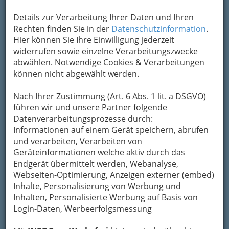
Kontaktaufnahme
Details zur Verarbeitung Ihrer Daten und Ihren
Rechten finden Sie in der
Datenschutzinformation
.
Um die Info-Graz Firmen
vor Spam-Mails zu
Hier können Sie Ihre Einwilligung jederzeit
bewahren
, verwenden wir an dieser Stelle zur
widerrufen sowie einzelne Verarbeitungszwecke
Übermittlung Ihrer Nachricht ein sicheres
abwählen. Notwendige Cookies & Verarbeitungen
Formular. Ihre Nachricht wird nach dem
können nicht abgewählt werden.
Absenden umgehend per Mail an das
Unternehmen Taschnerei Genser KEG
Nach Ihrer Zustimmung (Art. 6 Abs. 1 lit. a DSGVO)
weitergeleitet.
führen wir und unsere Partner folgende
Mein Name
Datenverarbeitungsprozesse durch:
Informationen auf einem Gerät speichern, abrufen
und verarbeiten, Verarbeiten von
Geräteinformationen welche aktiv durch das
Meine Email Adresse
Endgerät übermittelt werden, Webanalyse,
Webseiten-Optimierung, Anzeigen externer (embed)
Inhalte, Personalisierung von Werbung und
Mein Betreff
Inhalten, Personalisierte Werbung auf Basis von
Login-Daten, Werbeerfolgsmessung