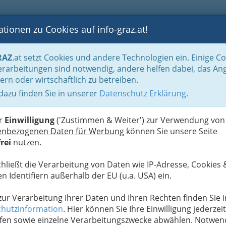
tionen zu Cookies auf info-graz.at!
B
F
G
B
GEN
LOGS
OTOS
ASTRONOMIE
RANCHEN
RAZ
.at setzt Cookies und andere Technologien ein. Einige C
be & Handwerk, Gliederung der WKO
Tapezierer, Dekorateure & Sattler
T
rarbeitungen sind notwendig, andere helfen dabei, das An
ern oder wirtschaftlich zu betreiben.
 dazu finden Sie in unserer
Datenschutz Erklärung
.
S
er
Einwilligung
('Zustimmen & Weiter') zur Verwendung von
enbezogenen Daten für Werbung
können Sie unsere Seite
rei
nutzen.
Alle Bezirke
chließt die Verarbeitung von Daten wie IP-Adresse, Cookies 
1
ölzer
n Identifiern außerhalb der EU (u.a. USA) ein.
 zur Verarbeitung Ihrer Daten und Ihren Rechten finden Sie i
hutzinformation
. Hier können Sie Ihre Einwilligung jederzeit
fen sowie einzelne Verarbeitungszwecke abwählen. Notwen