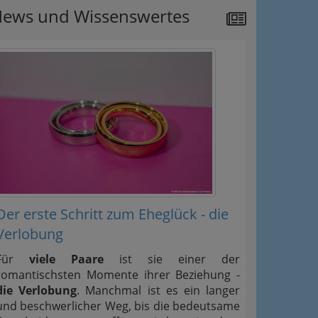
ews und Wissenswertes
Der erste Schritt zum Eheglück - die
Verlobung
Für
viele Paare
ist sie einer der
romantischsten Momente ihrer Beziehung -
die Verlobung
. Manchmal ist es ein langer
und beschwerlicher Weg, bis die bedeutsame