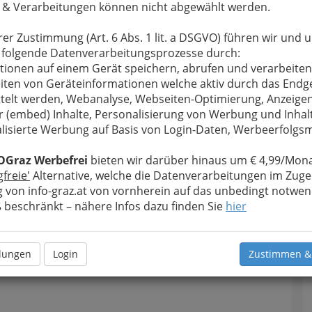
 & Verarbeitungen können nicht abgewählt werden.
rer Zustimmung (Art. 6 Abs. 1 lit. a DSGVO) führen wir und 
 folgende Datenverarbeitungsprozesse durch:
tionen auf einem Gerät speichern, abrufen und verarbeiten
iten von Geräteinformationen welche aktiv durch das Endg
telt werden, Webanalyse, Webseiten-Optimierung, Anzeige
r (embed) Inhalte, Personalisierung von Werbung und Inhal
lisierte Werbung auf Basis von Login-Daten, Werbeerfolg
OGraz Werbefrei
bieten wir darüber hinaus um € 4,99/Mona
gfreie'
Alternative, welche die Datenverarbeitungen im Zuge
 von info-graz.at von vornherein auf das unbedingt notwen
beschränkt – nähere Infos dazu finden Sie
hier
llungen
Login
Zustimmen &