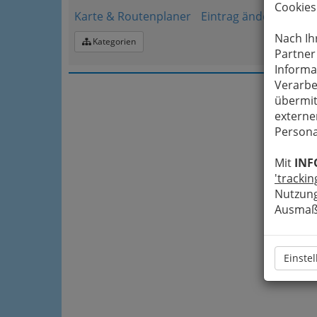
Cookies
Karte & Routenplaner
Eintrag ändern
Nach Ih
Kategorien
Partner
Informa
Verarbe
übermit
externe
Persona
Mit
INF
'trackin
Nutzung
Ausmaß 
Einste