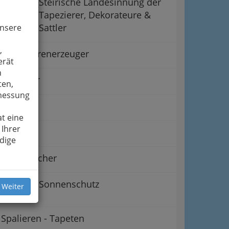
Steirische Landesinnung der
Tapezierer, Dekorateure &
Sattler
unsere
,
Lederwarenerzeuger
erät
n
Polsterer
ten,
smessung
Riemer
t eine
 Ihrer
Sattler
dige
Segelmacher
Sonnenschutz
 Weiter
Spalieren - Tapeten