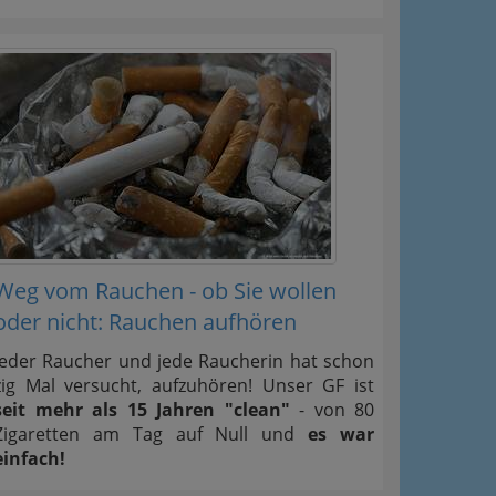
Weg vom Rauchen - ob Sie wollen
oder nicht: Rauchen aufhören
Jeder Raucher und jede Raucherin hat schon
zig Mal versucht, aufzuhören! Unser GF ist
seit mehr als 15 Jahren "clean"
- von 80
Zigaretten am Tag auf Null und
es war
einfach!