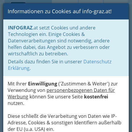
Toggle navi
Suche
Login
Menü
Informationen zu Cookies auf info-graz.at!
Home
Branchen
Gewerbe, Handwerk, Banken
INFOGRAZ
.at setzt Cookies und andere
Gewerbe & Handwerk, Gliederung der WKO
Technologien ein. Einige Cookies &
Tapezierer, Dekorateure & Sattler
Riemer
Datenverarbeitungen sind notwendig, andere
helfen dabei, das Angebot zu verbessern oder
Riemer
wirtschaftlich zu betreiben.
Details dazu finden Sie in unserer
Datenschutz
Erklärung
.
Mit Ihrer
Einwilligung
('Zustimmen & Weiter') zur
Verwendung von
personenbezogenen Daten für
Werbung
können Sie unsere Seite
kostenfrei
nutzen.
Diese schließt die Verarbeitung von Daten wie IP-
Adresse, Cookies & sonstigen Identifiern außerhalb
der EU (u.a. USA) ein.