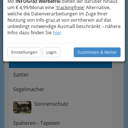
Mit
INFOGraz Werbefrei
bieten wir darüber hinaus
Steirische Landesinnung der
um € 4,99/Monat eine
'trackingfreie'
Alternative,
Tapezierer, Dekorateure &
welche die Datenverarbeitungen im Zuge Ihrer
Sattler
Nutzung von info-graz.at von vornherein auf das
unbedingt notwendige Ausmaß beschränkt – nähere
Lederwarenerzeuger
Infos dazu finden Sie
hier
Polsterer
Einstellungen
Login
Zustimmen & Weiter
Riemer
Sattler
Segelmacher
Sonnenschutz
Spalieren - Tapeten