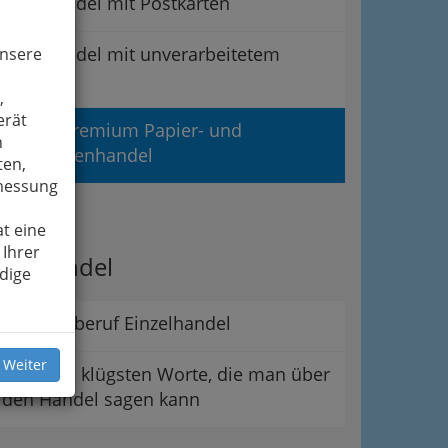
Großhandel mit Postkarten
Großhandel mit unverarbeitetem
unsere
Papier
,
erät
Landesgremium Papier- und
n
Spielwarenhandel
ten,
smessung
ipps
t eine
 Ihrer
er Handel
dige
Der Lehrberuf Einzelhandel
 Weiter
Die wohl klügsten Worte, die man über
den Handel sagen kann