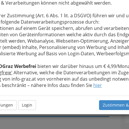
 & Verarbeitungen können nicht abgewählt werden.
u bewahren
, verwenden wir an dieser Stelle zur
rer Zustimmung (Art. 6 Abs. 1 lit. a DSGVO) führen wir und 
Formular. Ihre Nachricht wird nach dem Absenden
 folgende Datenverarbeitungsprozesse durch:
opy Bürobedarf-Vertriebsgesellschaft m.b.H.
tionen auf einem Gerät speichern, abrufen und verarbeiten
iten von Geräteinformationen welche aktiv durch das Endg
Meine Nachricht
telt werden, Webanalyse, Webseiten-Optimierung, Anzeige
r (embed) Inhalte, Personalisierung von Werbung und Inhal
lisierte Werbung auf Basis von Login-Daten, Werbeerfolg
T
OGraz Werbefrei
bieten wir darüber hinaus um € 4,99/Mona
gfreie'
Alternative, welche die Datenverarbeitungen im Zuge
D
 von info-graz.at von vornherein auf das unbedingt notwen
beschränkt – nähere Infos dazu finden Sie
hier
llungen
Login
Zustimmen &
Meine Nachricht senden