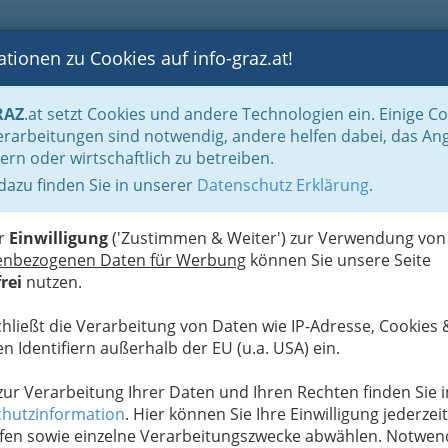
tionen zu Cookies auf info-graz.at!
B
F
G
B
GEN
LOGS
OTOS
ASTRONOMIE
RANCHEN
RAZ
.at setzt Cookies und andere Technologien ein. Einige C
Handel in Graz
Dinge des täglichen Lebens
Papierhandel
Landesgremiu
rarbeitungen sind notwendig, andere helfen dabei, das An
ern oder wirtschaftlich zu betreiben.
esellschaft m.b.H.
 dazu finden Sie in unserer
Datenschutz Erklärung
.
N
er
Einwilligung
('Zustimmen & Weiter') zur Verwendung von
enbezogenen Daten für Werbung
können Sie unsere Seite
rei
nutzen.
chließt die Verarbeitung von Daten wie IP-Adresse, Cookies 
n Identifiern außerhalb der EU (u.a. USA) ein.
 zur Verarbeitung Ihrer Daten und Ihren Rechten finden Sie i
hutzinformation
. Hier können Sie Ihre Einwilligung jederzeit
fen sowie einzelne Verarbeitungszwecke abwählen. Notwen