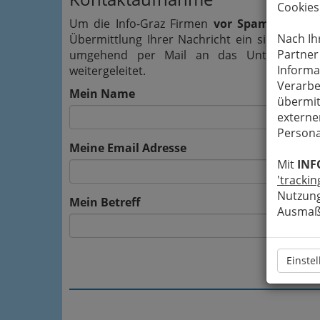
Cookies
Um die Info-Graz Firmen
vor Spam-Mails z
Nach Ih
Übermittlung Ihrer Nachricht ein sicheres 
Partner
umgehend per Mail an das Unternehmen C
Informa
weitergeleitet.
Verarbe
Mein Name
übermit
externe
Persona
Meine Email Adresse
Mit
INF
'trackin
Nutzung
Mein Betreff
Ausmaß 
Einste