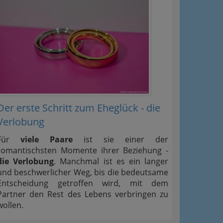
Der erste Schritt zum Eheglück - die
Verlobung
Für
viele Paare
ist sie einer der
romantischsten Momente ihrer Beziehung -
die Verlobung
. Manchmal ist es ein langer
und beschwerlicher Weg, bis die bedeutsame
Entscheidung getroffen wird, mit dem
Partner den Rest des Lebens verbringen zu
wollen.