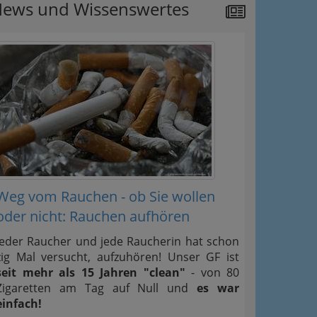
ews und Wissenswertes
Weg vom Rauchen - ob Sie wollen
oder nicht: Rauchen aufhören
Jeder Raucher und jede Raucherin hat schon
zig Mal versucht, aufzuhören! Unser GF ist
seit mehr als 15 Jahren "clean"
- von 80
Zigaretten am Tag auf Null und
es war
einfach!