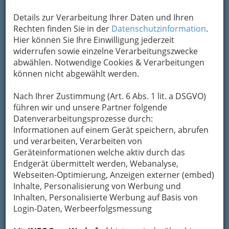
Adresse mit Google Maps anschauen
Details zur Verarbeitung Ihrer Daten und Ihren
Rechten finden Sie in der
Datenschutzinformation
.
Hier können Sie Ihre Einwilligung jederzeit
Kontaktaufnahme
widerrufen sowie einzelne Verarbeitungszwecke
abwählen. Notwendige Cookies & Verarbeitungen
Um die Info-Graz Firmen
vor Spam-Mails zu
können nicht abgewählt werden.
bewahren
, verwenden wir an dieser Stelle zur
Übermittlung Ihrer Nachricht ein sicheres
Nach Ihrer Zustimmung (Art. 6 Abs. 1 lit. a DSGVO)
Formular. Ihre Nachricht wird nach dem
führen wir und unsere Partner folgende
Absenden umgehend per Mail an das
Datenverarbeitungsprozesse durch:
Unternehmen Grünerbus Reisebus-Taxi-
Informationen auf einem Gerät speichern, abrufen
Transport- Unternehmen-Gesellschaft m.b.H.
und verarbeiten, Verarbeiten von
weitergeleitet.
Geräteinformationen welche aktiv durch das
Mein Name
Endgerät übermittelt werden, Webanalyse,
Webseiten-Optimierung, Anzeigen externer (embed)
Inhalte, Personalisierung von Werbung und
Inhalten, Personalisierte Werbung auf Basis von
Meine Email Adresse
Login-Daten, Werbeerfolgsmessung