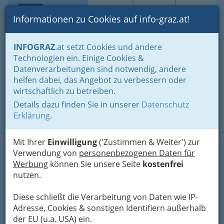
Toggle navi
Suche
Login
Menü
Informationen zu Cookies auf info-graz.at!
Home
Branchen
Gewerbe, Handwerk, Banken
INFOGRAZ
.at setzt Cookies und andere
Transport - Verkehr
Autobus-Unternehmungen
Technologien ein. Einige Cookies &
Liniengewerbe
Datenverarbeitungen sind notwendig, andere
Grünerbus Reisebus-Taxi-
Nav
helfen dabei, das Angebot zu verbessern oder
wirtschaftlich zu betreiben.
Transport- Unternehmen-
Details dazu finden Sie in unserer
Datenschutz
Gesellschaft m.b.H.
Erklärung
.
Annenstraße 20, 8020 Graz
+43 3135 503
Mit Ihrer
Einwilligung
('Zustimmen & Weiter') zur
+43 3135 503-20
Verwendung von
personenbezogenen Daten für
Werbung
können Sie unsere Seite
kostenfrei
nutzen.
Diese schließt die Verarbeitung von Daten wie IP-
Karte
Adresse, Cookies & sonstigen Identifiern außerhalb
der EU (u.a. USA) ein.