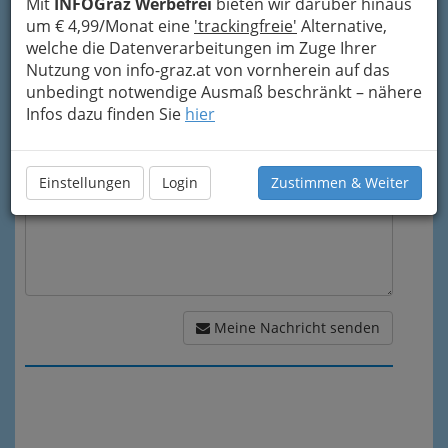
Mit
INFOGraz Werbefrei
bieten wir darüber hinaus
Mein Betreff
um € 4,99/Monat eine
'trackingfreie'
Alternative,
welche die Datenverarbeitungen im Zuge Ihrer
Nutzung von info-graz.at von vornherein auf das
Meine Nachricht
unbedingt notwendige Ausmaß beschränkt – nähere
Infos dazu finden Sie
hier
Einstellungen
Login
Zustimmen & Weiter
Meine Nachricht senden