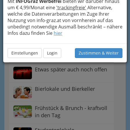
Mit
INFOGraz Werbefrei
Bars
bieten wir darüber hinaus
um € 4,99/Monat eine
'trackingfreie'
Alternative,
welche die Datenverarbeitungen im Zuge Ihrer
Essen zu später Stunde
Nutzung von info-graz.at von vornherein auf das
unbedingt notwendige Ausmaß beschränkt – nähere
Infos dazu finden Sie
hier
Grazer Beisl-Kultur
Einstellungen
Login
Zustimmen & Weiter
Livemusik in Lokalen
Etwas später auch noch offen
Bierlokale und Bierkeller
Frühstück & Brunch - kraftvoll
in den Tag