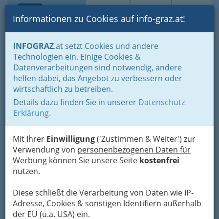
Toggle navi
Suche
Login
Menü
Informationen zu Cookies auf info-graz.at!
Home
Branchen
Gastronomie - regional und international
INFOGRAZ
.at setzt Cookies und andere
Nachtleben
Livemusik in Lokalen
Technologien ein. Einige Cookies &
Nachtexpress
Datenverarbeitungen sind notwendig, andere
Nav
helfen dabei, das Angebot zu verbessern oder
Färberplatz 1, 8010 Graz
wirtschaftlich zu betreiben.
+43 316 812 454
Details dazu finden Sie in unserer
Datenschutz
Erklärung
.
Mit Ihrer
Einwilligung
('Zustimmen & Weiter') zur
Karte
Verwendung von
personenbezogenen Daten für
Werbung
können Sie unsere Seite
kostenfrei
nutzen.
Karte anzeigen
Diese schließt die Verarbeitung von Daten wie IP-
Adresse, Cookies & sonstigen Identifiern außerhalb
der EU (u.a. USA) ein.