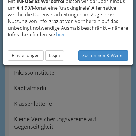
Mit
INFOGraz Werbefrei
bieten wir darüber hinaus
um € 4,99/Monat eine
'trackingfreie'
Alternative,
Bausparvermittler
welche die Datenverarbeitungen im Zuge Ihrer
Nutzung von info-graz.at von vornherein auf das
Bankomatstandorte
unbedingt notwendige Ausmaß beschränkt – nähere
Infos dazu finden Sie
hier
Geld & Kreditvermittler
Einstellungen
Login
Zustimmen & Weiter
Hypothekenbanken
Inkassoinstitute
Kapitalmarkt
Klassenlotterie
Kleine Versicherungsvereine auf
Gegenseitigkeit