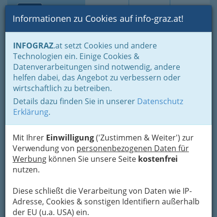
Toggle navi
Suche
Login
Menü
Informationen zu Cookies auf info-graz.at!
Home
Branchen
Gewerbe, Handwerk, Banken
INFOGRAZ
.at setzt Cookies und andere
Banken & Versicherungen
Lotterien
Technologien ein. Einige Cookies &
Ingrid Reithofer
Datenverarbeitungen sind notwendig, andere
Nav
helfen dabei, das Angebot zu verbessern oder
Wiener Straße 80, 8020 Graz
wirtschaftlich zu betreiben.
+43 316 683 173
Details dazu finden Sie in unserer
Datenschutz
Erklärung
.
Mit Ihrer
Einwilligung
('Zustimmen & Weiter') zur
Karte
Verwendung von
personenbezogenen Daten für
Werbung
können Sie unsere Seite
kostenfrei
nutzen.
Adresse mit Google Maps anschauen
Diese schließt die Verarbeitung von Daten wie IP-
Adresse, Cookies & sonstigen Identifiern außerhalb
der EU (u.a. USA) ein.