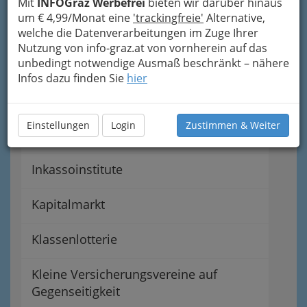
Mit
INFOGraz Werbefrei
bieten wir darüber hinaus
um € 4,99/Monat eine
'trackingfreie'
Alternative,
Bausparvermittler
welche die Datenverarbeitungen im Zuge Ihrer
Nutzung von info-graz.at von vornherein auf das
unbedingt notwendige Ausmaß beschränkt – nähere
Bankomatstandorte
Infos dazu finden Sie
hier
Geld & Kreditvermittler
Einstellungen
Login
Zustimmen & Weiter
Hypothekenbanken
Inkassoinstitute
Kapitalmarkt
Klassenlotterie
Kleine Versicherungsvereine auf
Gegenseitigkeit