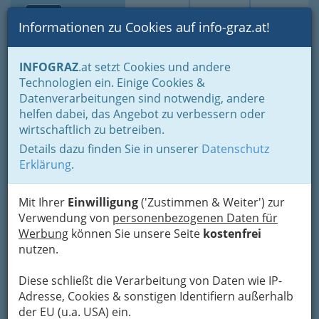
Toggle navi
Suche
Login
Menü
Informationen zu Cookies auf info-graz.at!
Home
Branchen
Gewerbe, Handwerk, Banken
INFOGRAZ
.at setzt Cookies und andere
Banken & Versicherungen
Lotterien
Technologien ein. Einige Cookies &
Gerhart Johannes Josef
Datenverarbeitungen sind notwendig, andere
Nav
helfen dabei, das Angebot zu verbessern oder
Zwanzger
wirtschaftlich zu betreiben.
Details dazu finden Sie in unserer
Datenschutz
Leonhardstraße 30, 8010 Graz
Erklärung
.
Mit Ihrer
Einwilligung
('Zustimmen & Weiter') zur
Verwendung von
personenbezogenen Daten für
Karte
Werbung
können Sie unsere Seite
kostenfrei
nutzen.
Adresse mit Google Maps anschauen
Diese schließt die Verarbeitung von Daten wie IP-
Adresse, Cookies & sonstigen Identifiern außerhalb
der EU (u.a. USA) ein.