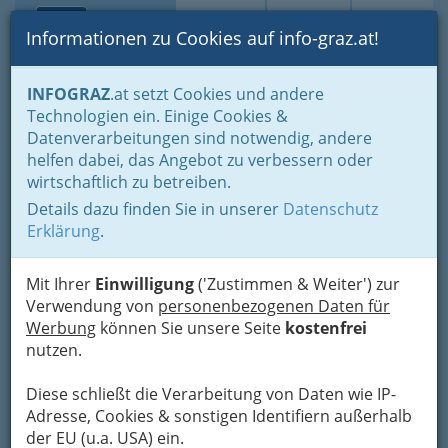
Toggle navi
Suche
Login
Menü
Informationen zu Cookies auf info-graz.at!
Home
Branchen
Gewerbe, Handwerk, Banken
INFOGRAZ
.at setzt Cookies und andere
Gewerbe & Handwerk, Gliederung der WKO
Mechatroniker
Technologien ein. Einige Cookies &
Maschinen- & Fertigungstechniker
Datenverarbeitungen sind notwendig, andere
Van Geel Austria GmbH
Nav
helfen dabei, das Angebot zu verbessern oder
wirtschaftlich zu betreiben.
Gradnerstraße 146, 8054 Graz-Straßgang
Details dazu finden Sie in unserer
Datenschutz
+43 316 253 384
Erklärung
.
+43 316 253 384-77
Mit Ihrer
Einwilligung
('Zustimmen & Weiter') zur
Verwendung von
personenbezogenen Daten für
Werbung
können Sie unsere Seite
kostenfrei
Karte
nutzen.
Diese schließt die Verarbeitung von Daten wie IP-
Adresse mit Google Maps anschauen
Adresse, Cookies & sonstigen Identifiern außerhalb
der EU (u.a. USA) ein.