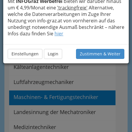
Mit
INFOGraz Werbefrei
bieten wir darüber hinaus
Bürokommunikationstechniker
um € 4,99/Monat eine
'trackingfreie'
Alternative,
welche die Datenverarbeitungen im Zuge Ihrer
Nutzung von info-graz.at von vornherein auf das
Elektromaschinenbauer
unbedingt notwendige Ausmaß beschränkt – nähere
Infos dazu finden Sie
hier
Elektroniker
Fahrradtechniker
Einstellungen
Login
Zustimmen & Weiter
Kälteanlagentechniker
Luftfahrzeugmechaniker
Maschinen- & Fertigungstechniker
Landesinnung der Mechatroniker
Medizintechniker