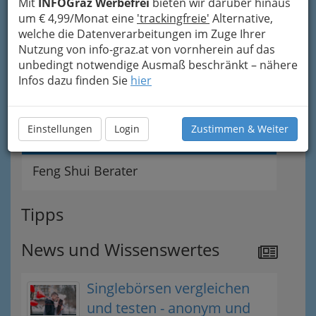
Mit
INFOGraz Werbefrei
bieten wir darüber hinaus
MentaltrainerIn
um € 4,99/Monat eine
'trackingfreie'
Alternative,
welche die Datenverarbeitungen im Zuge Ihrer
Yoga Ausbildung,
Nutzung von info-graz.at von vornherein auf das
Entspannungstechniken und
unbedingt notwendige Ausmaß beschränkt – nähere
Infos dazu finden Sie
Entspannungsübungen
hier
Medizinischer Masseur - medizinische
Einstellungen
Login
Zustimmen & Weiter
Masseurin
Feng Shui Berater
Tipps
News und Wissenswertes
Singlebörsen vergleichen
und testen - anonym und