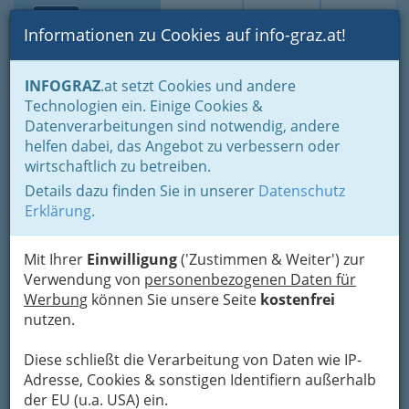
Toggle navi
Suche
Login
Menü
Informationen zu Cookies auf info-graz.at!
Home
Lebens-Guide
Aus- & Weiterbildung
Neue Berufe
INFOGRAZ
.at setzt Cookies und andere
Medizinischer Masseur - medizinische Masseurin
Technologien ein. Einige Cookies &
Mareike Maier -
Datenverarbeitungen sind notwendig, andere
Nav
helfen dabei, das Angebot zu verbessern oder
Heilmasseurin und
wirtschaftlich zu betreiben.
Gewerbliche Masseurin
Details dazu finden Sie in unserer
Datenschutz
Erklärung
.
Wilhelm-Kienzl-Gasse 29 Dachgeschoss, 8010
Graz
Mit Ihrer
Einwilligung
('Zustimmen & Weiter') zur
+43 664 410 56 79
Verwendung von
personenbezogenen Daten für
Gutschein
Werbung
können Sie unsere Seite
kostenfrei
nutzen.
Karte
Diese schließt die Verarbeitung von Daten wie IP-
Adresse, Cookies & sonstigen Identifiern außerhalb
Karte anzeigen
der EU (u.a. USA) ein.