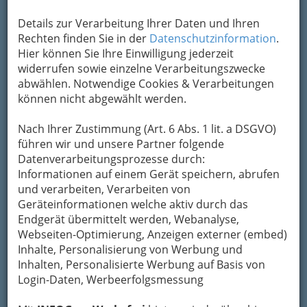
Kontaktaufnahme
Details zur Verarbeitung Ihrer Daten und Ihren
Rechten finden Sie in der
Datenschutzinformation
.
Um die Info-Graz Firmen
vor Spam-Mails zu
Hier können Sie Ihre Einwilligung jederzeit
bewahren
, verwenden wir an dieser Stelle zur
widerrufen sowie einzelne Verarbeitungszwecke
Übermittlung Ihrer Nachricht ein sicheres
abwählen. Notwendige Cookies & Verarbeitungen
Formular. Ihre Nachricht wird nach dem
können nicht abgewählt werden.
Absenden umgehend per Mail an das
Unternehmen Mareike Maier - Heilmasseurin
Nach Ihrer Zustimmung (Art. 6 Abs. 1 lit. a DSGVO)
und Gewerbliche Masseurin weitergeleitet.
führen wir und unsere Partner folgende
Datenverarbeitungsprozesse durch:
Mein Name
Informationen auf einem Gerät speichern, abrufen
und verarbeiten, Verarbeiten von
Geräteinformationen welche aktiv durch das
Meine Email Adresse
Endgerät übermittelt werden, Webanalyse,
Webseiten-Optimierung, Anzeigen externer (embed)
Inhalte, Personalisierung von Werbung und
Mein Betreff
Inhalten, Personalisierte Werbung auf Basis von
Login-Daten, Werbeerfolgsmessung