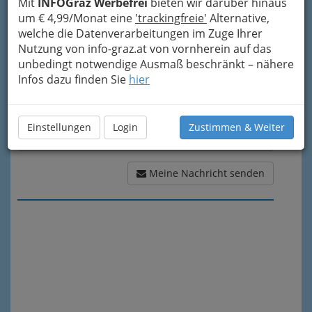
Mit
INFOGraz Werbefrei
bieten wir darüber hinaus
Meine Nachricht
um € 4,99/Monat eine
'trackingfreie'
Alternative,
welche die Datenverarbeitungen im Zuge Ihrer
Nutzung von info-graz.at von vornherein auf das
unbedingt notwendige Ausmaß beschränkt – nähere
Infos dazu finden Sie
hier
Einstellungen
Login
Zustimmen & Weiter
Meine Nachricht senden