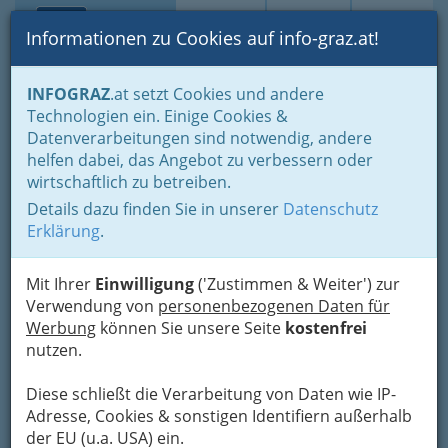
Toggle navi
Suche
Login
Menü
Informationen zu Cookies auf info-graz.at!
Home
Branchen
Einkaufen & Schenken - der Handel
INFOGRAZ
.at setzt Cookies und andere
Der Handel nach WKO-Gliederung
Technologien ein. Einige Cookies &
Foto-und Optik- & Medizinproduktehandel
Datenverarbeitungen sind notwendig, andere
Medizinproduktehandel
helfen dabei, das Angebot zu verbessern oder
EMIT Dr. Hoff OEG
Nav
wirtschaftlich zu betreiben.
Details dazu finden Sie in unserer
Datenschutz
Hugo-Wolf-Gasse 2, 8010 Graz
Erklärung
.
+43 316 361 179
+43 316 361 179-9
Mit Ihrer
Einwilligung
('Zustimmen & Weiter') zur
Verwendung von
personenbezogenen Daten für
Werbung
können Sie unsere Seite
kostenfrei
nutzen.
Karte
Diese schließt die Verarbeitung von Daten wie IP-
Adresse, Cookies & sonstigen Identifiern außerhalb
Adresse mit Google Maps anschauen
der EU (u.a. USA) ein.