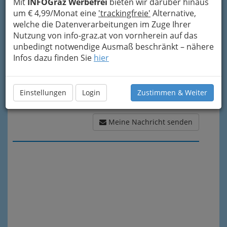
Mit
INFOGraz Werbefrei
bieten wir darüber hinaus
Meine Nachricht
um € 4,99/Monat eine
'trackingfreie'
Alternative,
welche die Datenverarbeitungen im Zuge Ihrer
Nutzung von info-graz.at von vornherein auf das
unbedingt notwendige Ausmaß beschränkt – nähere
Infos dazu finden Sie
hier
Einstellungen
Login
Zustimmen & Weiter
Meine Nachricht senden