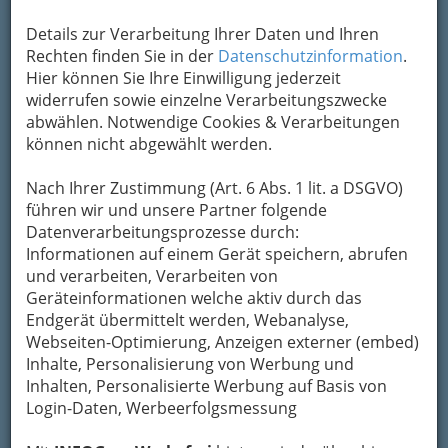
Details zur Verarbeitung Ihrer Daten und Ihren
Kontaktaufnahme
Rechten finden Sie in der
Datenschutzinformation
.
Hier können Sie Ihre Einwilligung jederzeit
Um die Info-Graz Firmen
vor Spam-Mails zu
widerrufen sowie einzelne Verarbeitungszwecke
bewahren
, verwenden wir an dieser Stelle zur
abwählen. Notwendige Cookies & Verarbeitungen
Übermittlung Ihrer Nachricht ein sicheres
können nicht abgewählt werden.
Formular. Ihre Nachricht wird nach dem
Absenden umgehend per Mail an das
Nach Ihrer Zustimmung (Art. 6 Abs. 1 lit. a DSGVO)
Unternehmen EMIT Dr. Hoff OEG weitergeleitet.
führen wir und unsere Partner folgende
Mein Name
Datenverarbeitungsprozesse durch:
Informationen auf einem Gerät speichern, abrufen
und verarbeiten, Verarbeiten von
Geräteinformationen welche aktiv durch das
Meine Email Adresse
Endgerät übermittelt werden, Webanalyse,
Webseiten-Optimierung, Anzeigen externer (embed)
Inhalte, Personalisierung von Werbung und
Mein Betreff
Inhalten, Personalisierte Werbung auf Basis von
Login-Daten, Werbeerfolgsmessung