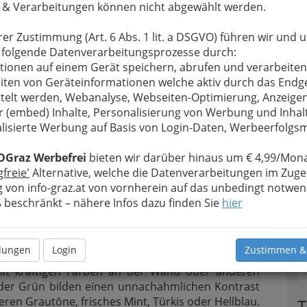
 & Verarbeitungen können nicht abgewählt werden.
rer Zustimmung (Art. 6 Abs. 1 lit. a DSGVO) führen wir und 
 folgende Datenverarbeitungsprozesse durch:
tionen auf einem Gerät speichern, abrufen und verarbeiten
iten von Geräteinformationen welche aktiv durch das Endg
telt werden, Webanalyse, Webseiten-Optimierung, Anzeige
öne sind besonders angesagt
r (embed) Inhalte, Personalisierung von Werbung und Inhal
lisierte Werbung auf Basis von Login-Daten, Werbeerfolg
 Naturholz nie aus der Mode kommt. Erlaubt ist, was
. Damit die
Echtholz-Stücke
optimal zur Geltung
OGraz Werbefrei
bieten wir darüber hinaus um € 4,99/Mona
agt.
gfreie'
Alternative, welche die Datenverarbeitungen im Zuge
 von info-graz.at von vornherein auf das unbedingt notwen
ndern auch
Online-Ideen
der
Einrichtungshäuser
beschränkt – nähere Infos dazu finden Sie
hier
elle und dunkle Hölzer werden mit verschiedenen
e passen längst nicht zu allen Holzarten.
ighlights zur Verfügung, die sich mit ein wenig
llungen
Login
Zustimmen &
 Szene setzen lassen.
Tische, Kommoden und Co.
t kräftigen Farben an der Wand oder anderen
 oder Grün bilden einen unnachahmlichen Kontrast
ren Grautöne, frisches Mint, Türkis oder Hellblau.
T