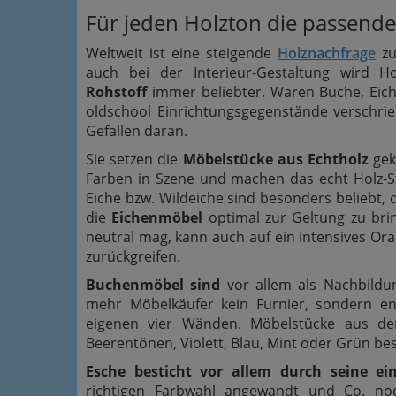
Für jeden Holzton die passende
Weltweit ist eine steigende
Holznachfrage
zu
auch bei der Interieur-Gestaltung wird H
Rohstoff
immer beliebter. Waren Buche, Eich
oldschool Einrichtungsgegenstände verschri
Gefallen daran.
Sie setzen die
Möbelstücke aus Echtholz
gek
Farben in Szene und machen das echt Holz-
Eiche bzw. Wildeiche sind besonders beliebt
die
Eichenmöbel
optimal zur Geltung zu brin
neutral mag, kann auch auf ein intensives Oran
zurückgreifen.
Buchenmöbel sind
vor allem als Nachbildun
mehr Möbelkäufer kein Furnier, sondern en
eigenen vier Wänden. Möbelstücke aus der
Beerentönen, Violett, Blau, Mint oder Grün be
Esche besticht vor allem durch seine ei
richtigen Farbwahl angewandt und Co. n