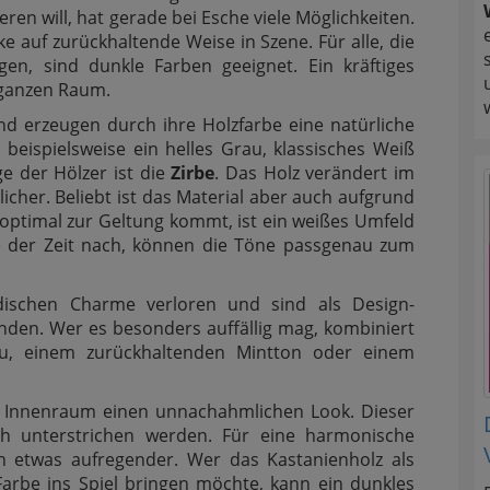
ren will, hat gerade bei Esche viele Möglichkeiten.
 auf zurückhaltende Weise in Szene. Für alle, die
en, sind dunkle Farben geeignet. Ein kräftiges
 ganzen Raum.
d erzeugen durch ihre Holzfarbe eine natürliche
beispielsweise ein helles Grau, klassisches Weiß
ge der Hölzer ist die
Zirbe
. Das Holz verändert im
icher. Beliebt ist das Material aber auch aufgrund
 optimal zur Geltung kommt, ist ein weißes Umfeld
fe der Zeit nach, können die Töne passgenau zum
ischen Charme verloren und sind als Design-
den. Wer es besonders auffällig mag, kombiniert
u, einem zurückhaltenden Mintton oder einem
 Innenraum einen unnachahmlichen Look. Dieser
ch unterstrichen werden. Für eine harmonische
h etwas aufregender. Wer das Kastanienholz als
rbe ins Spiel bringen möchte, kann ein dunkles