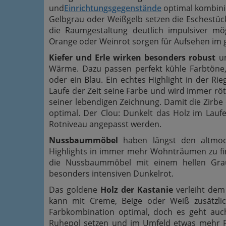
und
Einrichtungsgegenstände
optimal kombinie
Gelbgrau oder Weißgelb setzen die Eschestücke
die Raumgestaltung deutlich impulsiver mög
Orange oder Weinrot sorgen für Aufsehen im
Kiefer und Erle wirken besonders robust
un
Wärme. Dazu passen perfekt kühle Farbtöne, 
oder ein Blau. Ein echtes Highlight in der Rie
Laufe der Zeit seine Farbe und wird immer rötl
seiner lebendigen Zeichnung. Damit die Zirbe
optimal. Der Clou: Dunkelt das Holz im Lau
Rotniveau angepasst werden.
Nussbaummöbel
haben längst den altmod
Highlights in immer mehr Wohnträumen zu fin
die Nussbaummöbel mit einem hellen Gra
besonders intensiven Dunkelrot.
Das goldene
Holz der Kastanie
verleiht dem
kann mit Creme, Beige oder Weiß zusätzli
Farbkombination optimal, doch es geht auc
Ruhepol setzen und im Umfeld etwas mehr Fa