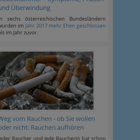
und Überwindung
In sechs österreichischen Bundesländern
wurden im
Jahr 2017 mehr Ehen geschlossen
als im Jahr zuvor.
Weg vom Rauchen - ob Sie wollen
oder nicht: Rauchen aufhören
Jeder Raucher und jede Raucherin hat schon