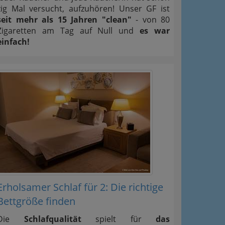
zig Mal versucht, aufzuhören! Unser GF ist
seit mehr als 15 Jahren "clean"
- von 80
Zigaretten am Tag auf Null und
es war
einfach!
Erholsamer Schlaf für 2: Die richtige
Bettgröße finden
Die
Schlafqualität
spielt für
das