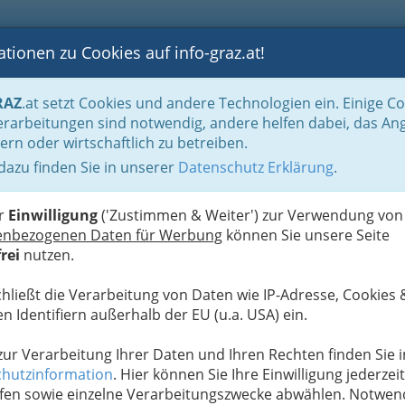
tionen zu Cookies auf info-graz.at!
B
F
G
B
GEN
LOGS
OTOS
ASTRONOMIE
RANCHEN
RAZ
.at setzt Cookies und andere Technologien ein. Einige C
Handel in Graz
Dinge des täglichen Lebens
Einrichtung
Möbel und Einr
rarbeitungen sind notwendig, andere helfen dabei, das An
ern oder wirtschaftlich zu betreiben.
 dazu finden Sie in unserer
Datenschutz Erklärung
.
N
biniert: So gelingt das
us rustikal und modern
er
Einwilligung
('Zustimmen & Weiter') zur Verwendung von
enbezogenen Daten für Werbung
können Sie unsere Seite
rei
nutzen.
artige Optik, sondern versprühen
wohlige Wärme
.
nterieurs ein Muss, sondern lassen sich wunderbar
chließt die Verarbeitung von Daten wie IP-Adresse, Cookies 
en.
n Identifiern außerhalb der EU (u.a. USA) ein.
mit Blautönen zur Geltung kommt oder Esche bei
erieur-Tipps
.
 zur Verarbeitung Ihrer Daten und Ihren Rechten finden Sie i
hutzinformation
. Hier können Sie Ihre Einwilligung jederzeit
fen sowie einzelne Verarbeitungszwecke abwählen. Notwen