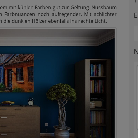
allem mit kühlen Farben gut zur Geltung. Nussbaum
E
n Farbnuancen noch aufregender. Mit schlichter
ie dunklen Hölzer ebenfalls ins rechte Licht.
N