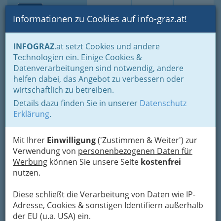
Toggle navi
Suche
Login
Menü
Informationen zu Cookies auf info-graz.at!
Home
Branchen
Gewerbe, Handwerk, Banken
INFOGRAZ
.at setzt Cookies und andere
Gewerbe & Handwerk, Gliederung der WKO
Technologien ein. Einige Cookies &
Nahrungs- & Genussmittelgewerbe
Mosterzeuger
Datenverarbeitungen sind notwendig, andere
Nav
helfen dabei, das Angebot zu verbessern oder
Mosterzeuger
wirtschaftlich zu betreiben.
Details dazu finden Sie in unserer
Datenschutz
Erklärung
.
Mit Ihrer
Einwilligung
('Zustimmen & Weiter') zur
Verwendung von
personenbezogenen Daten für
Werbung
können Sie unsere Seite
kostenfrei
nutzen.
Diese schließt die Verarbeitung von Daten wie IP-
Adresse, Cookies & sonstigen Identifiern außerhalb
der EU (u.a. USA) ein.