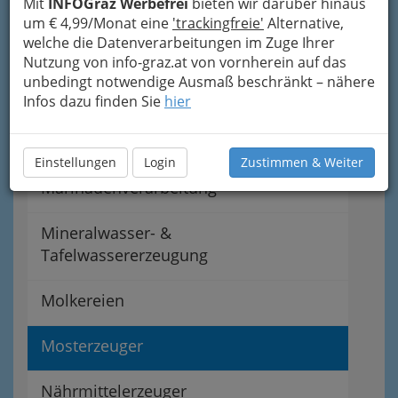
Mit
INFOGraz Werbefrei
bieten wir darüber hinaus
Gemüseverwertung
um € 4,99/Monat eine
'trackingfreie'
Alternative,
welche die Datenverarbeitungen im Zuge Ihrer
Kaffeeröster
Nutzung von info-graz.at von vornherein auf das
unbedingt notwendige Ausmaß beschränkt – nähere
Käsereien, Schmelzwarenerzeuger
Infos dazu finden Sie
hier
Konservenerzeuger
Einstellungen
Login
Zustimmen & Weiter
Marinadenverarbeitung
Mineralwasser- &
Tafelwassererzeugung
Molkereien
Mosterzeuger
Nährmittelerzeuger