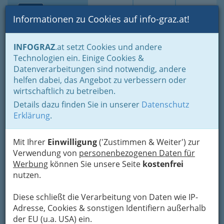
Toggle navi
Suche
Login
Menü
Informationen zu Cookies auf info-graz.at!
Home
Branchen
Gewerbe, Handwerk, Banken
INFOGRAZ
.at setzt Cookies und andere
Gewerbe & Handwerk, Gliederung der WKO
Technologien ein. Einige Cookies &
Nahrungs- & Genussmittelgewerbe
Spirituosenerzeugung
Datenverarbeitungen sind notwendig, andere
Nav
helfen dabei, das Angebot zu verbessern oder
Spirituosenerzeugung
wirtschaftlich zu betreiben.
Details dazu finden Sie in unserer
Datenschutz
Erklärung
.
Bezirksauswahl
Alle Bezirke
Mit Ihrer
Einwilligung
('Zustimmen & Weiter') zur
Verwendung von
personenbezogenen Daten für
Werbung
können Sie unsere Seite
kostenfrei
1
Apomedica pharmazeutische
nutzen.
Produkte Gesellschaft m.b.H.
Diese schließt die Verarbeitung von Daten wie IP-
Roseggerkai 3, 8010 Graz
Adresse, Cookies & sonstigen Identifiern außerhalb
+43 316 823 533-0
der EU (u.a. USA) ein.
+43 316 823 533-50