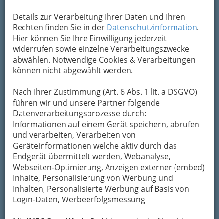
E-Mail
Karte & Routenplaner
Details zur Verarbeitung Ihrer Daten und Ihren
Eintrag ändern
Rechten finden Sie in der
Datenschutzinformation
.
Hier können Sie Ihre Einwilligung jederzeit
Kategorien
widerrufen sowie einzelne Verarbeitungszwecke
abwählen. Notwendige Cookies & Verarbeitungen
können nicht abgewählt werden.
2
DESTILLERIE FRANZ BAUER GmbH
Prankergasse 29 -31, 8020 Graz
Nach Ihrer Zustimmung (Art. 6 Abs. 1 lit. a DSGVO)
+43 316 770-0
führen wir und unsere Partner folgende
+43 316 770 130
Datenverarbeitungsprozesse durch:
Informationen auf einem Gerät speichern, abrufen
E-Mail
Karte & Routenplaner
und verarbeiten, Verarbeiten von
Eintrag ändern
Geräteinformationen welche aktiv durch das
Endgerät übermittelt werden, Webanalyse,
Kategorien
Webseiten-Optimierung, Anzeigen externer (embed)
Inhalte, Personalisierung von Werbung und
Inhalten, Personalisierte Werbung auf Basis von
Login-Daten, Werbeerfolgsmessung