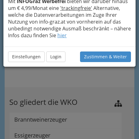
Mit
INFOGraz Werbefrei
bieten wir darüber hinaus
um € 4,99/Monat eine
'trackingfreie'
Alternative,
welche die Datenverarbeitungen im Zuge Ihrer
Nutzung von info-graz.at von vornherein auf das
unbedingt notwendige Ausmaß beschränkt – nähere
Infos dazu finden Sie
hier
Einstellungen
Login
Zustimmen & Weiter
So gliedert die WKO
Branntweinerzeuger
Essigerzeuger