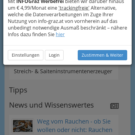
Mit
INFOGraz Werbefrei
bieten wir darüber hinaus
um € 4,99/Monat eine
'trackingfreie'
Alternative,
Klaviermacher
welche die Datenverarbeitungen im Zuge Ihrer
Nutzung von info-graz.at von vornherein auf das
Klavierstimmer
unbedingt notwendige Ausmaß beschränkt – nähere
Infos dazu finden Sie
hier
Orgelbauer
Einstellungen
Schlaginstrumentenerzeuger
Login
Zustimmen & Weiter
Streich- & Saiteninstrumentenerzeuger
Tipps
News und Wissenswertes
Weg vom Rauchen - ob Sie
wollen oder nicht: Rauchen