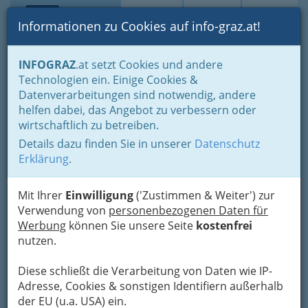
Toggle navi
Suche
Login
Menü
Informationen zu Cookies auf info-graz.at!
Home
Branchen
Gewerbe, Handwerk, Banken
INFOGRAZ
.at setzt Cookies und andere
Gewerbe & Handwerk, Gliederung der WKO
Technologien ein. Einige Cookies &
Musikinstrumenten-Erzeuger
Datenverarbeitungen sind notwendig, andere
Nav
helfen dabei, das Angebot zu verbessern oder
Musikinstrumentenerzeuger
wirtschaftlich zu betreiben.
Details dazu finden Sie in unserer
Datenschutz
Erklärung
.
Mit Ihrer
Einwilligung
('Zustimmen & Weiter') zur
Verwendung von
personenbezogenen Daten für
Werbung
können Sie unsere Seite
kostenfrei
nutzen.
Diese schließt die Verarbeitung von Daten wie IP-
Adresse, Cookies & sonstigen Identifiern außerhalb
der EU (u.a. USA) ein.