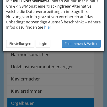
Mit
INFOGraz Werbefrei
bieten wir darüber hinaus
um € 4,99/Monat eine
'trackingfreie'
Alternative,
So gliedert die WKO
welche die Datenverarbeitungen im Zuge Ihrer
Nutzung von info-graz.at von vornherein auf das
unbedingt notwendige Ausmaß beschränkt – nähere
Blechblasinstrumentenerzeuger
Infos dazu finden Sie
hier
Fachvertretung der
Musikinstrumentenerzeuger
Einstellungen
Login
Zustimmen & Weiter
Harmonikamacher
Holzblasinstrumentenerzeuger
Klaviermacher
Klavierstimmer
Orgelbauer