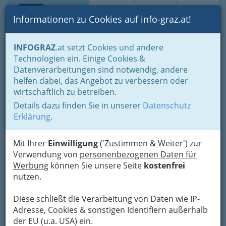
Toggle navi
Suche
Login
Menü
Informationen zu Cookies auf info-graz.at!
Home
Branchen
Gewerbe, Handwerk, Banken
INFOGRAZ
.at setzt Cookies und andere
Gewerbe & Handwerk, Gliederung der WKO
Technologien ein. Einige Cookies &
Musikinstrumenten-Erzeuger
Orgelbauer
Datenverarbeitungen sind notwendig, andere
Nav
helfen dabei, das Angebot zu verbessern oder
Orgelbauer
wirtschaftlich zu betreiben.
Details dazu finden Sie in unserer
Datenschutz
Erklärung
.
Bezirksauswahl
Alle Bezirke
Mit Ihrer
Einwilligung
('Zustimmen & Weiter') zur
Verwendung von
personenbezogenen Daten für
Werbung
können Sie unsere Seite
kostenfrei
1
Klavierhaus Fiedler & Sohn
nutzen.
Am Eisernen Tor 2, 8010 Graz
+43 316 830 552
Diese schließt die Verarbeitung von Daten wie IP-
Adresse, Cookies & sonstigen Identifiern außerhalb
E-Mail
Karte & Routenplaner
der EU (u.a. USA) ein.
Eintrag ändern
GrazGutschein