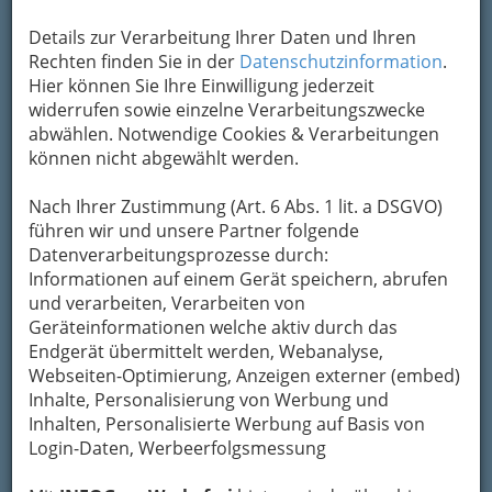
Details zur Verarbeitung Ihrer Daten und Ihren
Rechten finden Sie in der
Datenschutzinformation
.
Hier können Sie Ihre Einwilligung jederzeit
widerrufen sowie einzelne Verarbeitungszwecke
abwählen. Notwendige Cookies & Verarbeitungen
Statistische Systematik der
können nicht abgewählt werden.
Wirtschaftszweige in der
Nach Ihrer Zustimmung (Art. 6 Abs. 1 lit. a DSGVO)
Europäischen Gemeinschaft, Rev.
führen wir und unsere Partner folgende
2
Datenverarbeitungsprozesse durch:
Informationen auf einem Gerät speichern, abrufen
Abkürzung:
NACE Rev. 2
und verarbeiten, Verarbeiten von
Ursprüngliche Autorität:
Geräteinformationen welche aktiv durch das
Endgerät übermittelt werden, Webanalyse,
Kommission der Europäischen
Webseiten-Optimierung, Anzeigen externer (embed)
Gemeinschafte
n (Statistisches
Inhalte, Personalisierung von Werbung und
Amt/Eurostat)
Inhalten, Personalisierte Werbung auf Basis von
Gesetzliche Grundlagen:
Login-Daten, Werbeerfolgsmessung
Verordnung (EG) Nr. 1893/2006 des