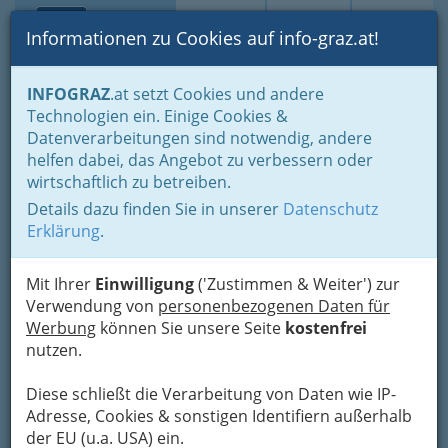
Toggle navi
Suche
Login
Menü
Informationen zu Cookies auf info-graz.at!
Home
Lebens-Guide
Aus- & Weiterbildung
INFOGRAZ
.at setzt Cookies und andere
Nachhilfe, Förderkurse, Hausaufgabenhilfe...
Technologien ein. Einige Cookies &
Maturaschule Institut Dr.
Datenverarbeitungen sind notwendig, andere
helfen dabei, das Angebot zu verbessern oder
Rampitsch
wirtschaftlich zu betreiben.
Details dazu finden Sie in unserer
Datenschutz
Leonhardstraße 51, 8010 Graz
Erklärung
.
+43 316 383 600-3
Mit Ihrer
Einwilligung
('Zustimmen & Weiter') zur
Verwendung von
personenbezogenen Daten für
Werbung
können Sie unsere Seite
kostenfrei
nutzen.
Diese schließt die Verarbeitung von Daten wie IP-
Die
Adresse, Cookies & sonstigen Identifiern außerhalb
der EU (u.a. USA) ein.