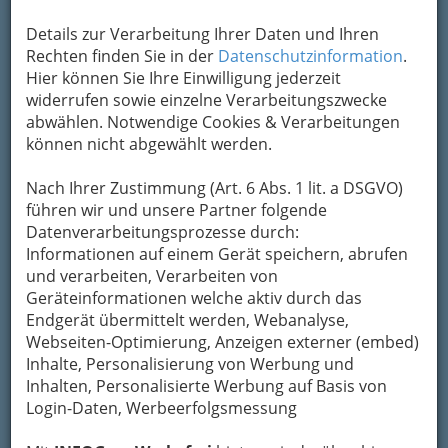
maturaschule dr. rampitsch bietet ein
Details zur Verarbeitung Ihrer Daten und Ihren
umfassendes Kursangebot für die
AHS-Matura
Rechten finden Sie in der
Datenschutzinformation
.
und
Berufsreifeprüfung
. Bei der "dr. rampitsch
Hier können Sie Ihre Einwilligung jederzeit
matura" handelt es sich um eine öffentliche
widerrufen sowie einzelne Verarbeitungszwecke
AHS-Matura, die auch zum Studium an einer
abwählen. Notwendige Cookies & Verarbeitungen
Universität oder Fachhochschule berechtigt. Wir
können nicht abgewählt werden.
bieten jungen Menschen einen klar
strukturierten und bewährten Weg, die Matura
Nach Ihrer Zustimmung (Art. 6 Abs. 1 lit. a DSGVO)
nachzuholen oder die Berufsmatura zu machen.
führen wir und unsere Partner folgende
Auch die
Berufsreifeprüfung (Berufsmatura)
Datenverarbeitungsprozesse durch:
ist der "normalen Matura" gleichgestellt.
Informationen auf einem Gerät speichern, abrufen
und verarbeiten, Verarbeiten von
Auch Erwachsene, die im 2. Bildungsweg einen
Geräteinformationen welche aktiv durch das
höheren Schulabschluss anstreben, sind hier
Endgerät übermittelt werden, Webanalyse,
bestens betreut. Informieren Sie sich kostenlos
Webseiten-Optimierung, Anzeigen externer (embed)
und unverbindlich über unser Angebot.
Inhalte, Personalisierung von Werbung und
Kursangebot Maturaschule
Inhalten, Personalisierte Werbung auf Basis von
Login-Daten, Werbeerfolgsmessung
Voraussetzungen
Positiver Abschluss der achten Schulstufe sowie