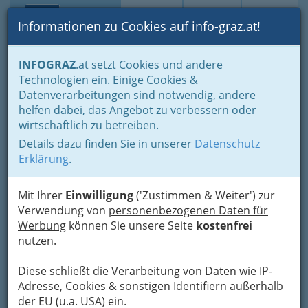
Toggle navi
Suche
Login
Menü
Informationen zu Cookies auf info-graz.at!
Home
Lebens-Guide
Aus- & Weiterbildung
INFOGRAZ
.at setzt Cookies und andere
Nachhilfe, Förderkurse, Hausaufgabenhilfe...
Technologien ein. Einige Cookies &
Datenverarbeitungen sind notwendig, andere
Nachhilfe, Förderkurse,
helfen dabei, das Angebot zu verbessern oder
wirtschaftlich zu betreiben.
Hausaufgabenhilfe...
Details dazu finden Sie in unserer
Datenschutz
Erklärung
.
Doppelt so effizient und halb so
lang lernen!
Mit Ihrer
Einwilligung
('Zustimmen & Weiter') zur
Nachhilfe, Förderkurse, Hausaufgabenhilfe: dies
Verwendung von
personenbezogenen Daten für
sind Zauberworte für viele Schüler und
Werbung
können Sie unsere Seite
kostenfrei
Schülerinnen, nicht nur wenn im Zeugnis dieses
nutzen.
gemeine Wörtchen "nicht genügend" steht.
Dann allerdings ist es höchste Zeit!
Diese schließt die Verarbeitung von Daten wie IP-
Adresse, Cookies & sonstigen Identifiern außerhalb
Man sollte schon früher damit beginnen, um
der EU (u.a. USA) ein.
sich die Ferien, nicht durch einen "Nachzipf" zu