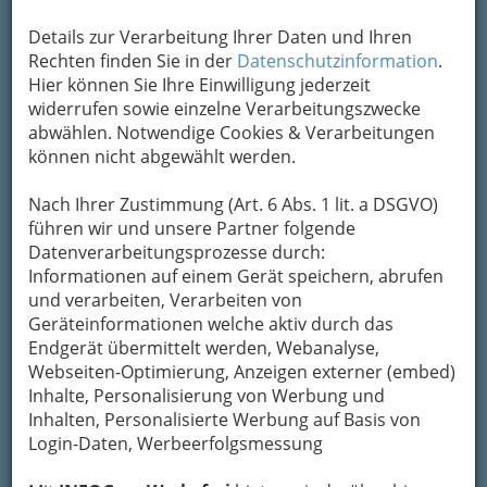
verderben.
Details zur Verarbeitung Ihrer Daten und Ihren
Stärken fördern - Schwächen beseitigen!
Rechten finden Sie in der
Datenschutzinformation
.
Unter diesem Motto gibt es
Einzel- oder
Hier können Sie Ihre Einwilligung jederzeit
Gruppentraining, auf allen Stufen - von der
widerrufen sowie einzelne Verarbeitungszwecke
Volksschule bis zur Uni, für alle Altersstufen
abwählen. Notwendige Cookies & Verarbeitungen
in allen Fächern.
Lassen Sie sich helfen!
können nicht abgewählt werden.
Das Wort Disziplin bedeutet lernen, nicht
kontrollieren, unterwerfen, nachahmen und
Nach Ihrer Zustimmung (Art. 6 Abs. 1 lit. a DSGVO)
anpassen.
Krishnamurti, Vollkommene
führen wir und unsere Partner folgende
Freiheit
Datenverarbeitungsprozesse durch:
Informationen auf einem Gerät speichern, abrufen
und verarbeiten, Verarbeiten von
Bezirksauswahl
Geräteinformationen welche aktiv durch das
Alle Bezirke
Endgerät übermittelt werden, Webanalyse,
Webseiten-Optimierung, Anzeigen externer (embed)
1
Inhalte, Personalisierung von Werbung und
IFL / IFS Studentenkurse /
Inhalten, Personalisierte Werbung auf Basis von
Bildungsforum / Maturaschule
Login-Daten, Werbeerfolgsmessung
Institut Dr. Rampitsch