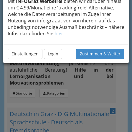
Mit
INFOGraz Werbefrei
bieten wir darüber hinaus
Elisabethstraße 5, 8010 Graz
um € 4,99/Monat eine
'trackingfreie'
Alternative,
+43 316 383 600
welche die Datenverarbeitungen im Zuge Ihrer
+43 316 383 600 - 4
Nutzung von info-graz.at von vornherein auf das
Neugierig?
unbedingt notwendige Ausmaß beschränkt – nähere
Infos dazu finden Sie
hier
Für SchülerInnen
aller
Fächer und Schultypen:
Begleitkurse
über das Semester oder
Schuljahr,
Intensivkurse
in den Ferien,
Einstellungen
Login
Zustimmen & Weiter
Einzelunterricht
(nach Bedarf),
Maturavorbereitung
, persönliche und
ausführliche Beratung!
Hilfe in der
Lernorganisation und bei
Motivationsproblemen
Standorte
Kategorien
2
Deutsch in Graz - DIG Multinationale
Sprachschule - Deutsch als
Fremdsprache