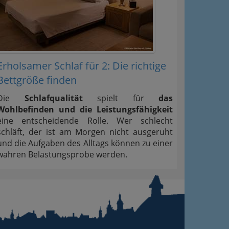
Erholsamer Schlaf für 2: Die richtige
Bettgröße finden
Die
Schlafqualität
spielt für
das
Wohlbefinden und die Leistungsfähigkeit
eine entscheidende Rolle. Wer schlecht
schläft, der ist am Morgen nicht ausgeruht
und die Aufgaben des Alltags können zu einer
wahren Belastungsprobe werden.