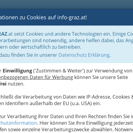
tionen zu Cookies auf info-graz.at!
B
F
G
B
GEN
LOGS
OTOS
ASTRONOMIE
RANCHEN
RAZ
.at setzt Cookies und andere Technologien ein. Einige C
Der Handel nach WKO-Gliederung
Versicherungsagent Graz und Umgebung - 
rarbeitungen sind notwendig, andere helfen dabei, das An
ern oder wirtschaftlich zu betreiben.
 dazu finden Sie in unserer
Datenschutz Erklärung
.
N
er
Einwilligung
('Zustimmen & Weiter') zur Verwendung von
enbezogenen Daten für Werbung
können Sie unsere Seite
rei
nutzen.
chließt die Verarbeitung von Daten wie IP-Adresse, Cookies 
n Identifiern außerhalb der EU (u.a. USA) ein.
 zur Verarbeitung Ihrer Daten und Ihren Rechten finden Sie i
hutzinformation
. Hier können Sie Ihre Einwilligung jederzeit
fen sowie einzelne Verarbeitungszwecke abwählen. Notwen