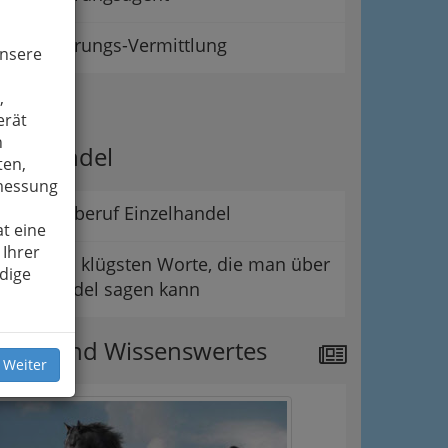
Versicherungs-Vermittlung
unsere
,
ipps
erät
n
er Handel
ten,
smessung
Der Lehrberuf Einzelhandel
t eine
 Ihrer
Die wohl klügsten Worte, die man über
dige
den Handel sagen kann
ews und Wissenswertes
 Weiter