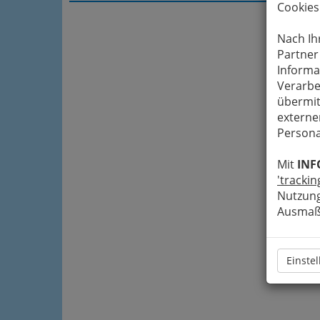
Cookies
Nach Ih
Partner
Informa
Verarbe
übermit
externe
Persona
Mit
INF
'trackin
Nutzung
Ausmaß 
Einste