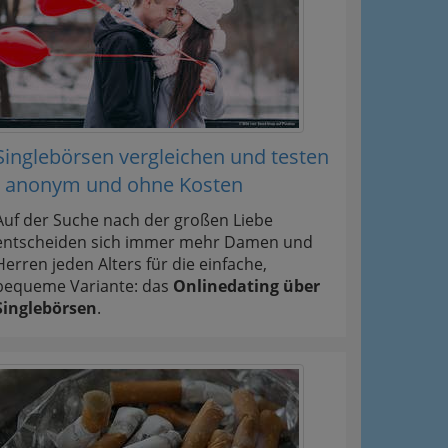
Singlebörsen vergleichen und testen
- anonym und ohne Kosten
Auf der Suche nach der großen Liebe
entscheiden sich immer mehr Damen und
Herren jeden Alters für die einfache,
bequeme Variante: das
Onlinedating über
Singlebörsen
.