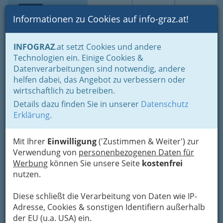
Toggle navi
Suche
Login
Menü
Informationen zu Cookies auf info-graz.at!
Home
Branchen
Einkaufen & Schenken - der Handel
INFOGRAZ
.at setzt Cookies und andere
Der Handel nach WKO-Gliederung
Technologien ein. Einige Cookies &
Versicherungsagent Graz und Umgebung - Versicherungsagentin
Datenverarbeitungen sind notwendig, andere
Namhaftmachung von Personen an Versicherungen
helfen dabei, das Angebot zu verbessern oder
Nav
wirtschaftlich zu betreiben.
Namhaftmachung von
Details dazu finden Sie in unserer
Datenschutz
Personen an
Erklärung
.
Versicherungen
Mit Ihrer
Einwilligung
('Zustimmen & Weiter') zur
Verwendung von
personenbezogenen Daten für
Bezirksauswahl
Werbung
können Sie unsere Seite
kostenfrei
nutzen.
Alle Bezirke
Diese schließt die Verarbeitung von Daten wie IP-
1
FINANCE 4U AUSTRIA LTD
Adresse, Cookies & sonstigen Identifiern außerhalb
der EU (u.a. USA) ein.
Ungergasse 40, 8020 Graz