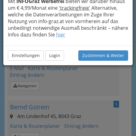
Mit
INFOGraz Werbefrei
bieten wir darüber hinaus
Karte & Routenplaner
Eintrag ändern
um € 4,99/Monat eine
'trackingfreie'
Alternative,
welche die Datenverarbeitungen im Zuge Ihrer
Kategorien
Nutzung von info-graz.at von vornherein auf das
unbedingt notwendige Ausmaß beschränkt – nähere
4
Infos dazu finden Sie
hier
Ing. Michael Grundner
Messendorfberg 196, 8042 Graz-St.Peter
+43 316 401 333
Einstellungen
Login
Zustimmen & Weiter
+43 316 401 333-4
E-Mail
Karte & Routenplaner
Eintrag ändern
Kategorien
5
Bernd Gstrein
Am Lindenhof 45, 8043 Graz
Karte & Routenplaner
Eintrag ändern