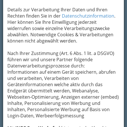
Karte & Routenplaner
Eintrag ändern
Details zur Verarbeitung Ihrer Daten und Ihren
Rechten finden Sie in der
Datenschutzinformation
.
Kategorien
Hier können Sie Ihre Einwilligung jederzeit
widerrufen sowie einzelne Verarbeitungszwecke
abwählen. Notwendige Cookies & Verarbeitungen
2
FRIPAL - Immobilienverwaltung
können nicht abgewählt werden.
GmbH
Nach Ihrer Zustimmung (Art. 6 Abs. 1 lit. a DSGVO)
Plüddemanngasse 45, 8010 Graz
führen wir und unsere Partner folgende
+43 316 406 060 - 80
Datenverarbeitungsprozesse durch:
+43 316 406 060 - 4
Informationen auf einem Gerät speichern, abrufen
E-Mail
Karte & Routenplaner
und verarbeiten, Verarbeiten von
Eintrag ändern
Geräteinformationen welche aktiv durch das
Endgerät übermittelt werden, Webanalyse,
Kategorien
Webseiten-Optimierung, Anzeigen externer (embed)
Inhalte, Personalisierung von Werbung und
Inhalten, Personalisierte Werbung auf Basis von
3
Grgic Irena
Login-Daten, Werbeerfolgsmessung
Weidweg 51, 8051 Graz