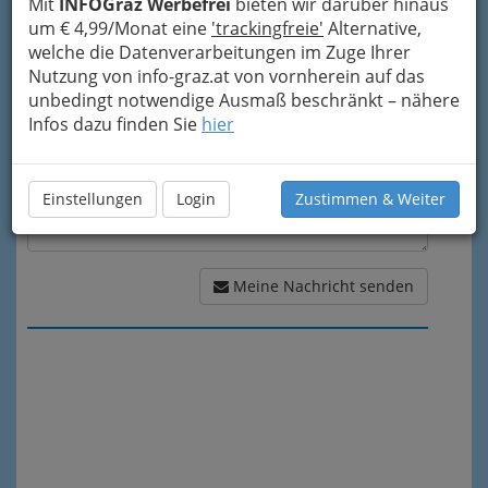
Mit
INFOGraz Werbefrei
bieten wir darüber hinaus
um € 4,99/Monat eine
'trackingfreie'
Alternative,
Meine Nachricht
welche die Datenverarbeitungen im Zuge Ihrer
Nutzung von info-graz.at von vornherein auf das
unbedingt notwendige Ausmaß beschränkt – nähere
Infos dazu finden Sie
hier
Einstellungen
Login
Zustimmen & Weiter
Meine Nachricht senden