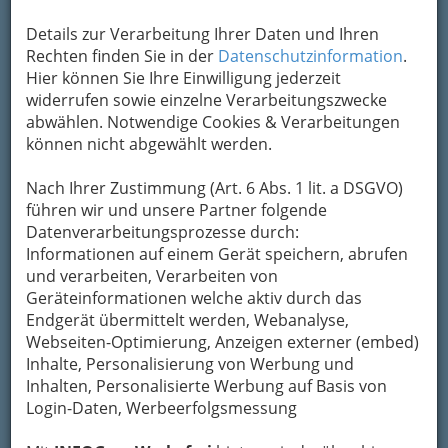
Details zur Verarbeitung Ihrer Daten und Ihren
Kontaktaufnahme
Rechten finden Sie in der
Datenschutzinformation
.
Hier können Sie Ihre Einwilligung jederzeit
Um die Info-Graz Firmen
vor Spam-Mails zu
widerrufen sowie einzelne Verarbeitungszwecke
bewahren
, verwenden wir an dieser Stelle zur
abwählen. Notwendige Cookies & Verarbeitungen
Übermittlung Ihrer Nachricht ein sicheres
können nicht abgewählt werden.
Formular. Ihre Nachricht wird nach dem
Absenden umgehend per Mail an das
Nach Ihrer Zustimmung (Art. 6 Abs. 1 lit. a DSGVO)
Unternehmen DI Mag. Ingo Lasserus
führen wir und unsere Partner folgende
weitergeleitet.
Datenverarbeitungsprozesse durch:
Mein Name
Informationen auf einem Gerät speichern, abrufen
und verarbeiten, Verarbeiten von
Geräteinformationen welche aktiv durch das
Endgerät übermittelt werden, Webanalyse,
Meine Email Adresse
Webseiten-Optimierung, Anzeigen externer (embed)
Inhalte, Personalisierung von Werbung und
Inhalten, Personalisierte Werbung auf Basis von
Mein Betreff
Login-Daten, Werbeerfolgsmessung