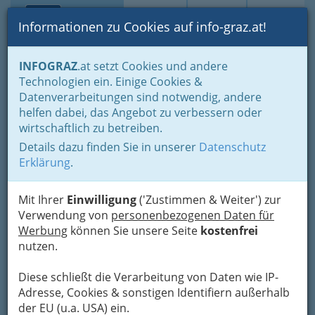
Toggle navi
Suche
Login
Menü
Informationen zu Cookies auf info-graz.at!
Home
Branchen
Einkaufen & Schenken - der Handel
INFOGRAZ
.at setzt Cookies und andere
Der Handel nach WKO-Gliederung
Technologien ein. Einige Cookies &
Versicherungsagent Graz und Umgebung - Versicherungsagentin
Datenverarbeitungen sind notwendig, andere
Namhaftmachung von Personen an Versicherungen
helfen dabei, das Angebot zu verbessern oder
DI Mag. Ingo Lasserus
Nav
wirtschaftlich zu betreiben.
Details dazu finden Sie in unserer
Datenschutz
Brandhofgasse 24, 8010 Graz
Erklärung
.
+43 316 384 646
+43 316 384 6466
Mit Ihrer
Einwilligung
('Zustimmen & Weiter') zur
Verwendung von
personenbezogenen Daten für
Werbung
können Sie unsere Seite
kostenfrei
nutzen.
Karte
Diese schließt die Verarbeitung von Daten wie IP-
Adresse, Cookies & sonstigen Identifiern außerhalb
Adresse mit Google Maps anschauen
der EU (u.a. USA) ein.