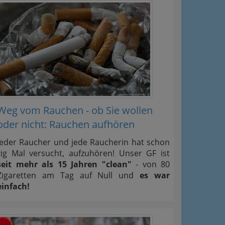
Weg vom Rauchen - ob Sie wollen
oder nicht: Rauchen aufhören
Jeder Raucher und jede Raucherin hat schon
zig Mal versucht, aufzuhören! Unser GF ist
seit mehr als 15 Jahren "clean"
- von 80
Zigaretten am Tag auf Null und
es war
einfach!