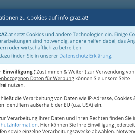
tionen zu Cookies auf info-graz.at!
B
F
G
B
GEN
LOGS
OTOS
ASTRONOMIE
RANCHEN
RAZ
.at setzt Cookies und andere Technologien ein. Einige C
Der Handel nach WKO-Gliederung
Versicherungsagent Graz und Umgebung - 
rarbeitungen sind notwendig, andere helfen dabei, das An
ern oder wirtschaftlich zu betreiben.
ltung GmbH
 dazu finden Sie in unserer
Datenschutz Erklärung
.
N
er
Einwilligung
('Zustimmen & Weiter') zur Verwendung von
enbezogenen Daten für Werbung
können Sie unsere Seite
rei
nutzen.
chließt die Verarbeitung von Daten wie IP-Adresse, Cookies 
n Identifiern außerhalb der EU (u.a. USA) ein.
 zur Verarbeitung Ihrer Daten und Ihren Rechten finden Sie i
hutzinformation
. Hier können Sie Ihre Einwilligung jederzeit
fen sowie einzelne Verarbeitungszwecke abwählen. Notwen