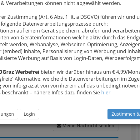
 & Verarbeitungen können nicht abgewählt werden.
rer Zustimmung (Art. 6 Abs. 1 lit. a DSGVO) führen wir und 
 folgende Datenverarbeitungsprozesse durch:
u bewahren
, verwenden wir an dieser Stelle zur
tionen auf einem Gerät speichern, abrufen und verarbeiten
T
Formular. Ihre Nachricht wird nach dem Absenden
iten von Geräteinformationen welche aktiv durch das Endg
L - Immobilienverwaltung GmbH weitergeleitet.
telt werden, Webanalyse, Webseiten-Optimierung, Anzeige
D
r (embed) Inhalte, Personalisierung von Werbung und Inhal
Meine Nachricht
lisierte Werbung auf Basis von Login-Daten, Werbeerfolg
OGraz Werbefrei
bieten wir darüber hinaus um € 4,99/Mona
gfreie'
Alternative, welche die Datenverarbeitungen im Zuge
 von info-graz.at von vornherein auf das unbedingt notwen
beschränkt – nähere Infos dazu finden Sie
hier
N
llungen
Login
Zustimmen &
Meine Nachricht senden