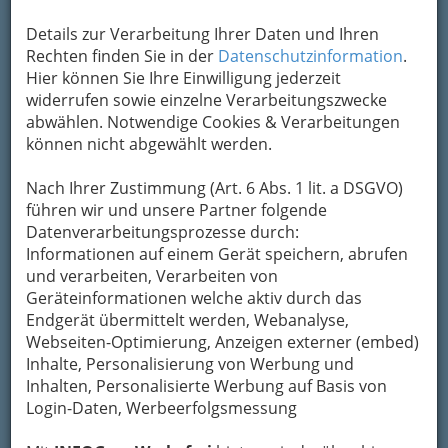
Karte
Details zur Verarbeitung Ihrer Daten und Ihren
Rechten finden Sie in der
Datenschutzinformation
.
Hier können Sie Ihre Einwilligung jederzeit
Adresse mit Google Maps anschauen
widerrufen sowie einzelne Verarbeitungszwecke
abwählen. Notwendige Cookies & Verarbeitungen
können nicht abgewählt werden.
Kontaktaufnahme
Nach Ihrer Zustimmung (Art. 6 Abs. 1 lit. a DSGVO)
Um die Info-Graz Firmen
vor Spam-Mails zu
führen wir und unsere Partner folgende
bewahren
, verwenden wir an dieser Stelle zur
Datenverarbeitungsprozesse durch:
Übermittlung Ihrer Nachricht ein sicheres
Informationen auf einem Gerät speichern, abrufen
Formular. Ihre Nachricht wird nach dem
und verarbeiten, Verarbeiten von
Absenden umgehend per Mail an das
Geräteinformationen welche aktiv durch das
Unternehmen Neue Mittelschule Puntigam
Endgerät übermittelt werden, Webanalyse,
weitergeleitet.
Webseiten-Optimierung, Anzeigen externer (embed)
Mein Name
Inhalte, Personalisierung von Werbung und
Inhalten, Personalisierte Werbung auf Basis von
Login-Daten, Werbeerfolgsmessung
Meine Email Adresse