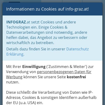
Toggle navi
Suche
Login
Menü
Informationen zu Cookies auf info-graz.at!
Home
Branchen
Bildung & Weiterbildung
Neue Mittelschule
INFOGRAZ
.at setzt Cookies und andere
Technologien ein. Einige Cookies &
Neue Mittelschule Puntigam
Nav
Datenverarbeitungen sind notwendig, andere
helfen dabei, das Angebot zu verbessern oder
Gradnerstraße 24, 8055 Graz
wirtschaftlich zu betreiben.
+43 316 872 6895
+43 316 872 6896
Details dazu finden Sie in unserer
Datenschutz
Erklärung
.
Mit Ihrer
Einwilligung
('Zustimmen & Weiter') zur
Direktor: Gerhard Pawlata
Verwendung von
personenbezogenen Daten für
Kooperativen Mittelschule Puntigam -
Werbung
können Sie unsere Seite
kostenfrei
Schulverbund Graz West mit
nutzen.
Nachmittagsbetreuung, Europäisches
Qualitätssiegel 2004 der Sokrates
Diese schließt die Verarbeitung von Daten wie IP-
Nationalagentur verliehen durch
Adresse, Cookies & sonstigen Identifiern außerhalb
Bildungsministerin Elisabeth Gehrer
der EU (u.a. USA) ein.