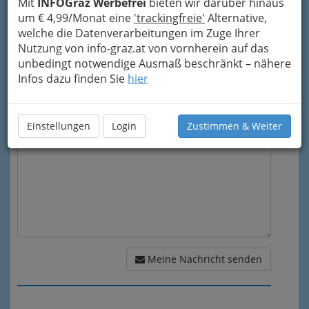
Mit
INFOGraz Werbefrei
bieten wir darüber hinaus
um € 4,99/Monat eine
'trackingfreie'
Alternative,
welche die Datenverarbeitungen im Zuge Ihrer
Mein Betreff
Nutzung von info-graz.at von vornherein auf das
unbedingt notwendige Ausmaß beschränkt – nähere
Infos dazu finden Sie
hier
Meine Nachricht
Einstellungen
Login
Zustimmen & Weiter
Meine Nachricht senden