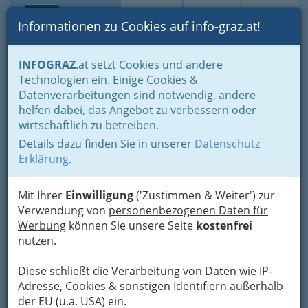
Toggle navi
Suche
Login
Menü
Informationen zu Cookies auf info-graz.at!
Home
Branchen
Bildung & Weiterbildung
Neue Mittelschule
INFOGRAZ
.at setzt Cookies und andere
Technologien ein. Einige Cookies &
Neue Mittelschule Karl
Nav
Datenverarbeitungen sind notwendig, andere
Morre
helfen dabei, das Angebot zu verbessern oder
wirtschaftlich zu betreiben.
Karl-Morre-Straße 58, 8020 Graz
Details dazu finden Sie in unserer
Datenschutz
+43 316 872 6975
Erklärung
.
+43 316 872 6976
Mit Ihrer
Einwilligung
('Zustimmen & Weiter') zur
Verwendung von
personenbezogenen Daten für
Direktor: Gerhard Reicho
Werbung
können Sie unsere Seite
kostenfrei
nutzen.
Karte
Diese schließt die Verarbeitung von Daten wie IP-
Adresse, Cookies & sonstigen Identifiern außerhalb
Adresse mit Google Maps anschauen
der EU (u.a. USA) ein.