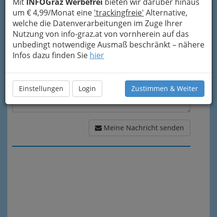
Mit
INFOGraz Werbefrei
bieten wir darüber hinaus
um € 4,99/Monat eine
'trackingfreie'
Alternative,
Meine Nachricht
welche die Datenverarbeitungen im Zuge Ihrer
Nutzung von info-graz.at von vornherein auf das
unbedingt notwendige Ausmaß beschränkt – nähere
Infos dazu finden Sie
hier
Einstellungen
Login
Zustimmen & Weiter
Meine Nachricht senden