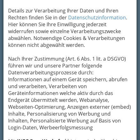
Details zur Verarbeitung Ihrer Daten und Ihren
Kontaktaufnahme
Rechten finden Sie in der
Datenschutzinformation
.
Hier können Sie Ihre Einwilligung jederzeit
Um die Info-Graz Firmen
vor Spam-Mails zu
widerrufen sowie einzelne Verarbeitungszwecke
bewahren
, verwenden wir an dieser Stelle zur
abwählen. Notwendige Cookies & Verarbeitungen
Übermittlung Ihrer Nachricht ein sicheres
können nicht abgewählt werden.
Formular. Ihre Nachricht wird nach dem
Absenden umgehend per Mail an das
Nach Ihrer Zustimmung (Art. 6 Abs. 1 lit. a DSGVO)
Unternehmen Neue Mittelschule Karl Morre
führen wir und unsere Partner folgende
weitergeleitet.
Datenverarbeitungsprozesse durch:
Mein Name
Informationen auf einem Gerät speichern, abrufen
und verarbeiten, Verarbeiten von
Geräteinformationen welche aktiv durch das
Endgerät übermittelt werden, Webanalyse,
Meine Email Adresse
Webseiten-Optimierung, Anzeigen externer (embed)
Inhalte, Personalisierung von Werbung und
Inhalten, Personalisierte Werbung auf Basis von
Mein Betreff
Login-Daten, Werbeerfolgsmessung