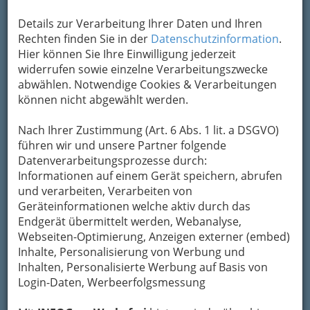
· Schülerhort im Haus
Details zur Verarbeitung Ihrer Daten und Ihren
Karte
Rechten finden Sie in der
Datenschutzinformation
.
Hier können Sie Ihre Einwilligung jederzeit
widerrufen sowie einzelne Verarbeitungszwecke
Adresse mit Google Maps anschauen
abwählen. Notwendige Cookies & Verarbeitungen
können nicht abgewählt werden.
Kontaktaufnahme
Nach Ihrer Zustimmung (Art. 6 Abs. 1 lit. a DSGVO)
führen wir und unsere Partner folgende
Um die Info-Graz Firmen
vor Spam-Mails zu
Datenverarbeitungsprozesse durch:
bewahren
, verwenden wir an dieser Stelle zur
Informationen auf einem Gerät speichern, abrufen
Übermittlung Ihrer Nachricht ein sicheres
und verarbeiten, Verarbeiten von
Formular. Ihre Nachricht wird nach dem
Geräteinformationen welche aktiv durch das
Absenden umgehend per Mail an das
Endgerät übermittelt werden, Webanalyse,
Unternehmen Neue Mittelschule Kepler
Webseiten-Optimierung, Anzeigen externer (embed)
weitergeleitet.
Inhalte, Personalisierung von Werbung und
Mein Name
Inhalten, Personalisierte Werbung auf Basis von
Login-Daten, Werbeerfolgsmessung