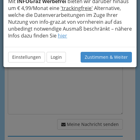
Mit
INFOGraz Werbefrei
bieten wir darüber hinaus
Meine Email Adresse
um € 4,99/Monat eine
'trackingfreie'
Alternative,
welche die Datenverarbeitungen im Zuge Ihrer
Nutzung von info-graz.at von vornherein auf das
Mein Betreff
unbedingt notwendige Ausmaß beschränkt – nähere
Infos dazu finden Sie
hier
Meine Nachricht
Einstellungen
Login
Zustimmen & Weiter
Meine Nachricht senden