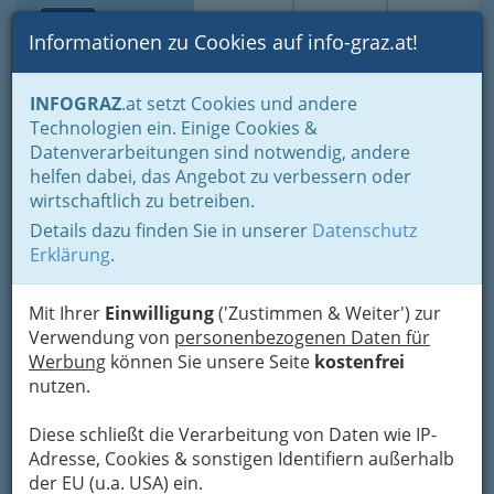
Toggle navi
Suche
Login
Menü
Informationen zu Cookies auf info-graz.at!
Home
Branchen
Bildung & Weiterbildung
Neue Mittelschule
INFOGRAZ
.at setzt Cookies und andere
Technologien ein. Einige Cookies &
Neue Mittelschule Kepler
Nav
Datenverarbeitungen sind notwendig, andere
helfen dabei, das Angebot zu verbessern oder
Keplerstraße 52, 8020 Graz
wirtschaftlich zu betreiben.
+43 316 872 6935
+43 316 872 6936
Details dazu finden Sie in unserer
Datenschutz
Erklärung
.
Mit Ihrer
Einwilligung
('Zustimmen & Weiter') zur
Unser Angebot:
Verwendung von
personenbezogenen Daten für
· Teamteaching · Offenes Lernen (1. – 4. Klasse) ·
Werbung
können Sie unsere Seite
kostenfrei
Soziales Lernen · Themenzentrierter
nutzen.
Projektunterricht · Informatik (1. – 4. Klasse) ·
Wahlpflichtfächer ab der 3.Klasse ·
Diese schließt die Verarbeitung von Daten wie IP-
Berufsorientierung (3. und 4. Klasse) ·
Adresse, Cookies & sonstigen Identifiern außerhalb
Integration · Behindertengerechte Ausstattung
der EU (u.a. USA) ein.